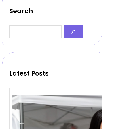
Search
S
e
a
r
c
h
Latest Posts