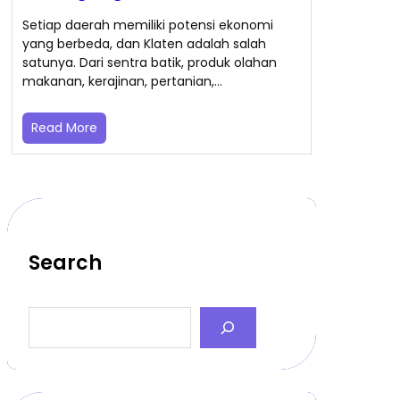
Setiap daerah memiliki potensi ekonomi
yang berbeda, dan Klaten adalah salah
satunya. Dari sentra batik, produk olahan
makanan, kerajinan, pertanian,…
Read More
Search
S
e
a
r
c