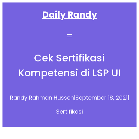
Skip
Daily Randy
to
content
Cek Sertifikasi
Kompetensi di LSP UI
Randy Rahman Hussen
|
September 18, 2021
|
Sertifikasi