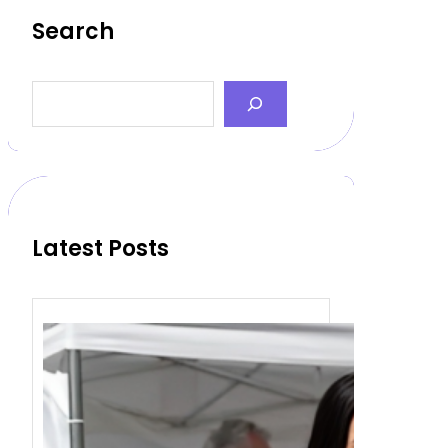
Search
S
e
a
r
c
h
Latest Posts