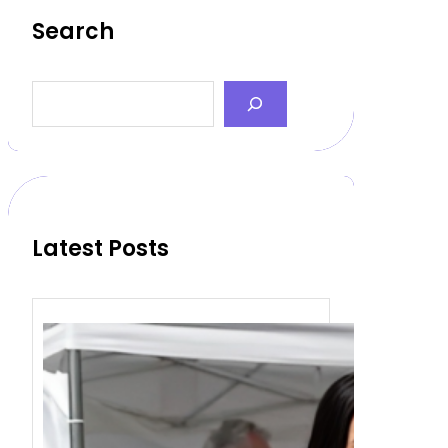
Search
S
e
a
r
c
h
Latest Posts