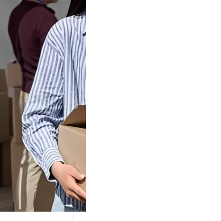
Tok Buat
an, Gimana
teginya ?
Juga Cara
alan Di Tiktokshop
k menjadi tempat
an…