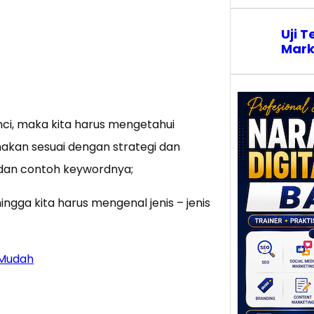
Uji T
Mark
nci, maka kita harus mengetahui
Nar
unakan sesuai dengan strategi dan
Digi
s dan contoh keywordnya;
Bali
Pote
mela
ngga kita harus mengenal jenis – jenis
Kont
Pen
Digit
 Mudah
Bali t
karen
alamny