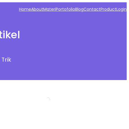
Home
About
Materi
Portofolio
Blog
Contact
Product
Login
ikel
 Trik