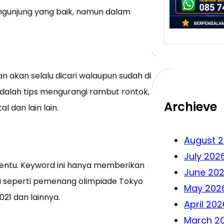
ngunjung yang baik, namun dalam
 akan selalu dicari walaupun sudah di
dalah tips mengurangi rambut rontok,
Archieve
 dan lain lain.
August 
July 202
rtentu. Keyword ini hanya memberikan
June 20
ya seperti pemenang olimpiade Tokyo
May 202
021 dan lainnya.
April 202
March 2