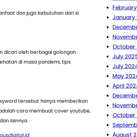
February
faat dan juga kebutuhan dari si
January
Decembe
Novembe
October
 dicari oleh berbagai golongan.
July 202
sehatan di masa pandemi, tips
July 202
May 202
April 202
Decembe
. Keyword tersebut hanya memberikan
Novembe
a adalah cara membuat cover youtube,
October
dan lainnya.
Septemb
August 
usdigital.id