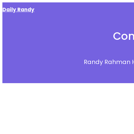
Skip
Daily Randy
to
content
Con
Randy Rahman 