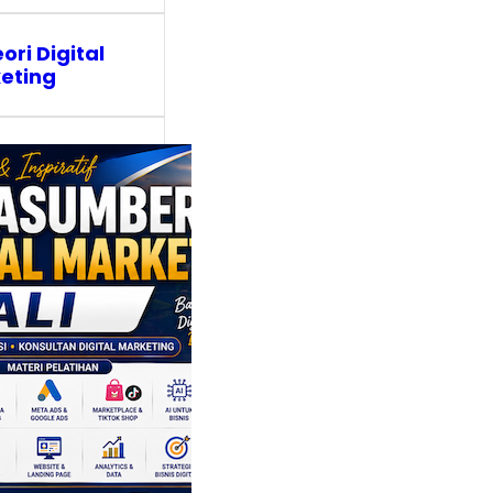
eori Digital
eting
asumber
tal Marketing
: Mengangkat
nsi Lokal
lui Strategi
en dan
galaman
al
idak hanya dikenal
a keindahan
a. Di balik