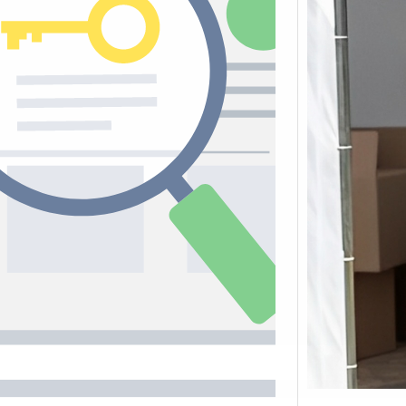
Tik 
Jual
Stra
Baca 
Berju
TikTo
hibur