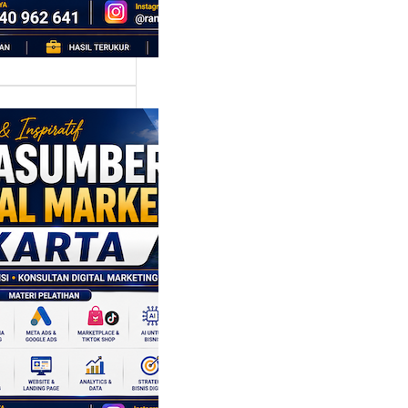
i,…
asumber
tal Marketing
rta: Strategi
bangun
ggulan di
gah
aingan Pasar
 Cepat
ta adalah kota
bergerak cepat.
ari, sebuah tren…