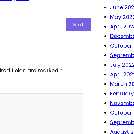
June 20
May 202
Next
April 202
Decembe
October
Septemb
July 202
ired fields are marked
*
April 202
March 2
February
Novembe
October 
Septemb
August 2