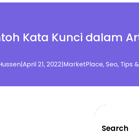
toh Kata Kunci dalam Art
Hussen
|
April 21, 2022
|
MarketPlace
, 
Seo
, 
Tips &
Search