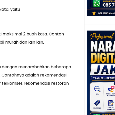
panta
ata, yaitu
ki maksimal 2 buah kata. Contoh
l murah dan lain lain.
Nar
Digi
Jaka
yaitu dengan menambahkan beberapa
Mem
Keun
a. Contohnya adalah rekomendasi
Ten
 telkomsel, rekomendasi restoran
Pers
yang
Jakar
yang 
Pagi h