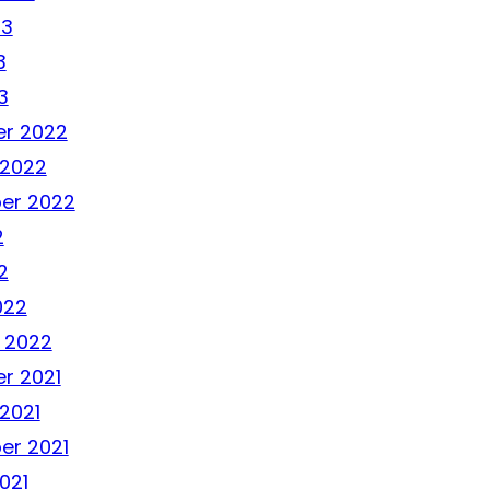
23
3
3
r 2022
 2022
er 2022
2
2
022
 2022
r 2021
2021
er 2021
021