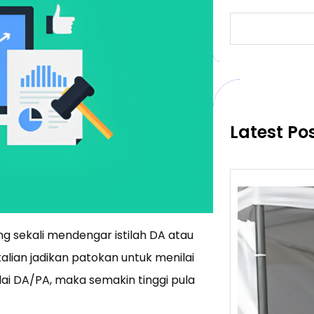
S
e
a
r
c
h
Latest Po
ing sekali mendengar istilah DA atau
kalian jadikan patokan untuk menilai
ilai DA/PA, maka semakin tinggi pula