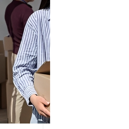
Tok Buat
an, Gimana
teginya ?
Juga Cara
alan Di Tiktokshop
k menjadi tempat
an…