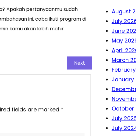
mana? Apakah pertanyaanmu sudah
August 
mbahasan ini, coba ikuti program di
July 202
amin kamu akan lebih mahir.
June 20
May 202
April 202
March 2
Next
February
January
Decembe
Novembe
October
ired fields are marked
*
July 202
July 202