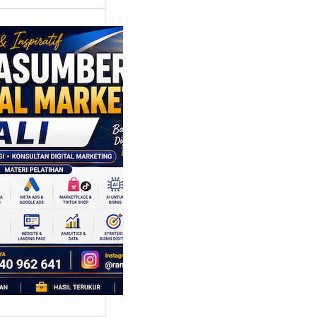
asumber
tal Marketing
: Mengangkat
nsi Lokal
lui Strategi
en dan
galaman
al
idak hanya dikenal
a keindahan
a. Di balik
i,…