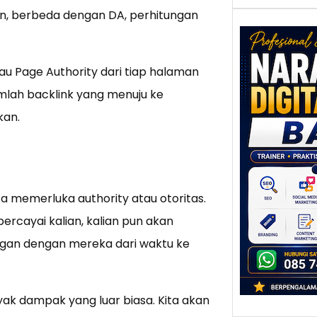
un, berbeda dengan DA, perhitungan
tau Page Authority dari tiap halaman
Nar
Digi
lah backlink yang menuju ke
Bali
kan.
Pote
mela
Kont
Pen
Digit
 memerluka authority atau otoritas.
Bali t
rcayai kalian, kalian pun akan
karen
alamny
an dengan mereka dari waktu ke
panta
k dampak yang luar biasa. Kita akan