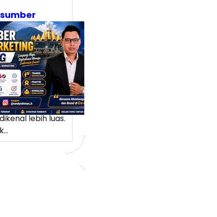
asumber
tal Marketing
pung:
ubah Potensi
l Menjadi
ang Pasar
 Lebih Luas
ng memiliki
k potensi yang
dikenal lebih luas.
k…