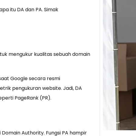
apa itu DA dan PA. Simak
Tik 
Jual
Stra
Baca 
Berju
ntuk mengukur kualitas sebuah domain
TikTo
hibur
saat Google secara resmi
ik pengukuran website. Jadi, DA
eperti PageRank (PR).
 Domain Authority. Fungsi PA hampir