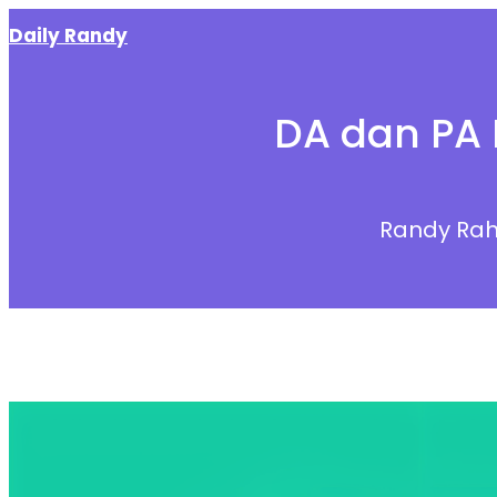
Skip
Daily Randy
to
content
DA dan PA 
Randy Ra