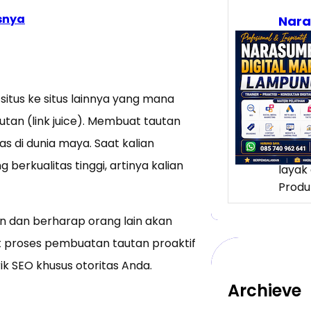
psnya
Nar
Digi
Lam
Meng
Loka
Pelu
situs ke situs lainnya yang mana
yang
tautan (link juice). Membuat tautan
Lampu
s di dunia maya. Saat kalian
banya
berkualitas tinggi, artinya kalian
layak 
Produ
n dan berharap orang lain akan
t proses pembuatan tautan proaktif
k SEO khusus otoritas Anda.
Archieve