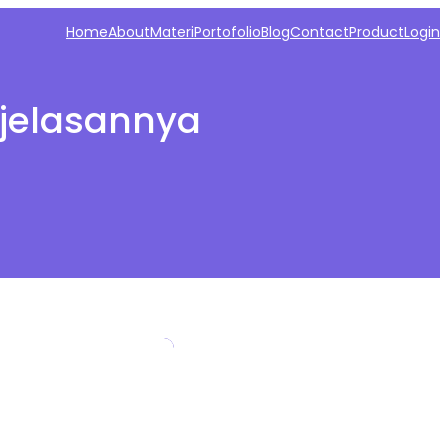
Home
About
Materi
Portofolio
Blog
Contact
Product
Login
njelasannya