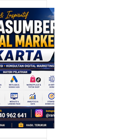
asumber
tal Marketing
rta: Strategi
bangun
ggulan di
gah
aingan Pasar
 Cepat
ta adalah kota
bergerak cepat.
ari, sebuah tren…