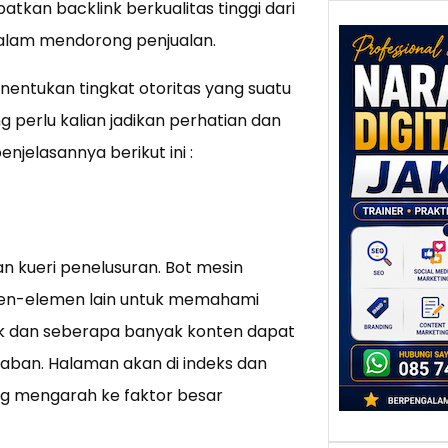
tkan backlink berkualitas tinggi dari
dalam mendorong penjualan.
ntukan tingkat otoritas yang suatu
Nar
g perlu kalian jadikan perhatian dan
Digi
Jaka
enjelasannya berikut ini :
Mem
Keun
Ten
Pers
yang
n kueri penelusuran. Bot mesin
Jakar
emen-elemen lain untuk memahami
yang 
ik dan seberapa banyak konten dapat
Pagi h
ban. Halaman akan di indeks dan
ang mengarah ke faktor besar