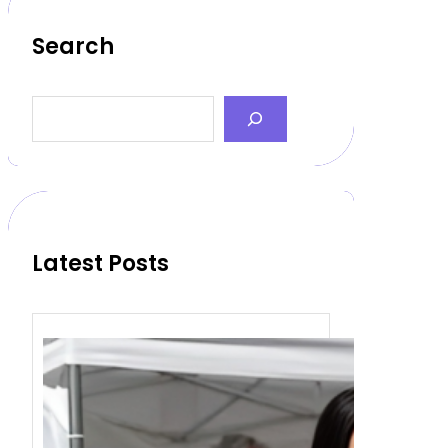
Search
S
e
a
r
c
h
Latest Posts