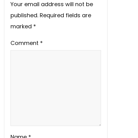
Your email address will not be
published.
Required fields are
marked
*
Comment
*
Name
*