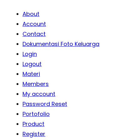
About
Account
Contact
Dokumentasi Foto Keluarga
Login
Logout
Materi
Members
My account
Password Reset
Portofolio
Product
Register