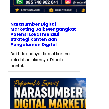
Narasumber Digital
Marketing Bali: Mengangkat
Potensi Lokal melalui
Strategi Konten dan
Pengalaman Digital
Bali tidak hanya dikenal karena
keindahan alamnya. Di balik
pantai,…