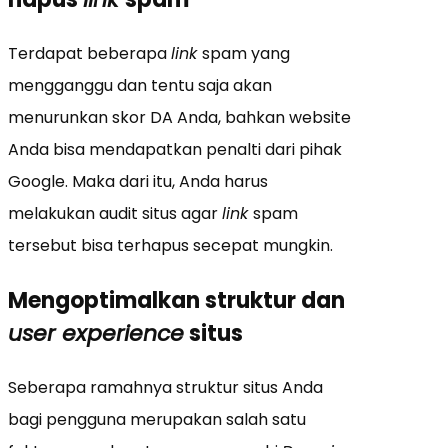
Terdapat beberapa
link
spam yang
mengganggu dan tentu saja akan
menurunkan skor DA Anda, bahkan website
Anda bisa mendapatkan penalti dari pihak
Google. Maka dari itu, Anda harus
melakukan audit situs agar
link
spam
tersebut bisa terhapus secepat mungkin.
Mengoptimalkan struktur dan
user experience
situs
Seberapa ramahnya struktur situs Anda
bagi pengguna merupakan salah satu