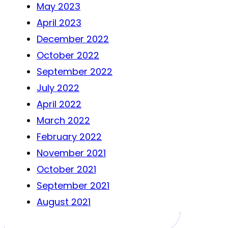
May 2023
April 2023
December 2022
October 2022
September 2022
July 2022
April 2022
March 2022
February 2022
November 2021
October 2021
September 2021
August 2021