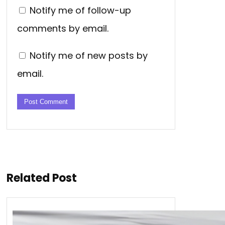
Notify me of follow-up
comments by email.
Notify me of new posts by
email.
Related Post