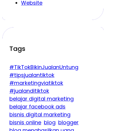
Website
Tags
#TikTokBikinJualanUntung
#tipsjualantiktok
#marketingviatiktok
#jualanditiktok
belajar digital marketing
belajar facebook ads
bisnis digital marketing
bisnis online
blog
blogger
blog menghasilkan uang