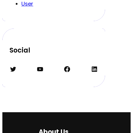
User
Social
Twitter
YouTube
Facebook
LinkedIn
About Us