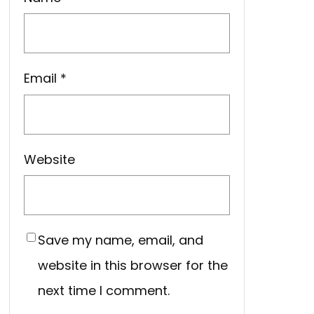
Email
*
Website
Save my name, email, and
website in this browser for the
next time I comment.