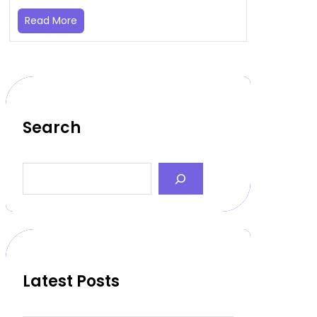
Read More
Search
S
e
a
r
c
h
Latest Posts