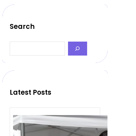
Search
S
e
a
r
c
h
Latest Posts