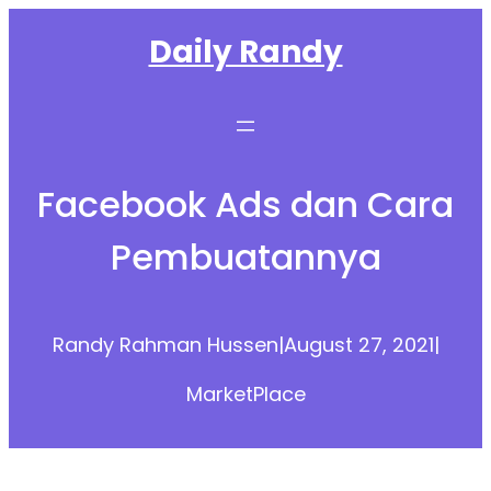
Skip
Daily Randy
to
content
Facebook Ads dan Cara
Pembuatannya
Randy Rahman Hussen
|
August 27, 2021
|
MarketPlace