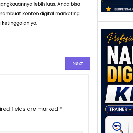
angkauannya lebih luas. Anda bisa
mbuat konten digital marketing
 ketinggalan ya.
Next
Nar
Digi
Klat
UMK
Loka
ired fields are marked
*
Melal
Digit
Setia