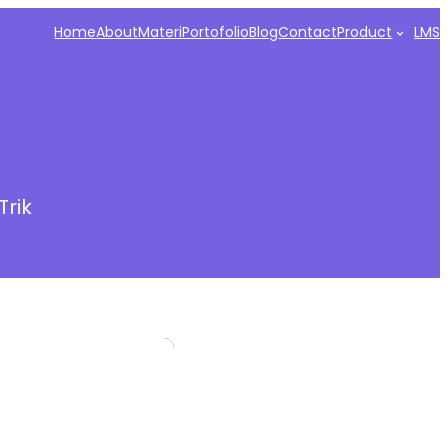
Home
About
Materi
Portofolio
Blog
Contact
Product
LMS
Trik