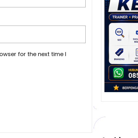
Stra
Pem
Berb
untu
Ber
Digita
mengu
owser for the next time I
berke
promo