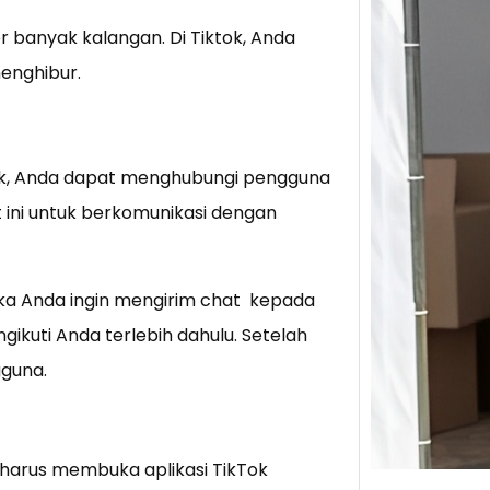
er banyak kalangan. Di Tiktok, Anda
Tik 
enghibur.
Jual
Stra
Baca 
Berju
tok, Anda dapat menghubungi pengguna
TikTo
t ini untuk berkomunikasi dengan
hibur
ika Anda ingin mengirim chat kepada
ikuti Anda terlebih dahulu. Setelah
gguna.
 harus membuka aplikasi TikTok