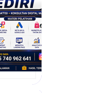
tegi
asaran
asis Data
k Bisnis yang
tumbuh
l marketing telah
bah cara bisnis
mbang. Dulu,
si banyak…