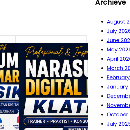
Archieve
August 
July 202
June 20
May 202
April 202
March 2
February
January
Decembe
Novembe
October
July 202