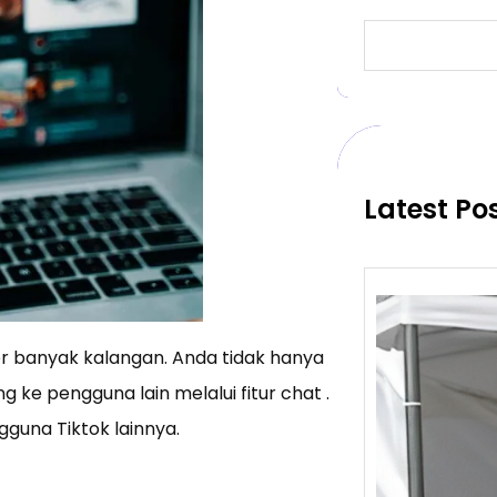
S
e
a
r
c
h
Latest Po
ler banyak kalangan. Anda tidak hanya
g ke pengguna lain melalui fitur chat .
gguna Tiktok lainnya.