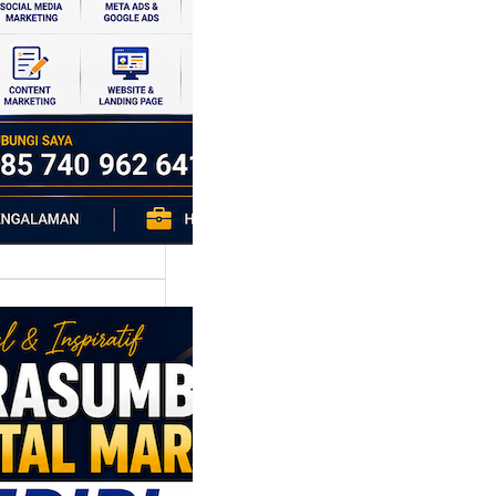
si ekonomi yang
da, dan Klaten
h…
asumber
tal Marketing
ri: Membangun