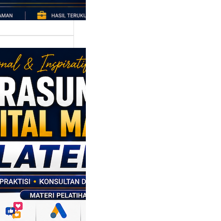
asumber
tal Marketing
en: Membantu
M dan SDM
l Naik Kelas
ui Strategi
al
p daerah memiliki