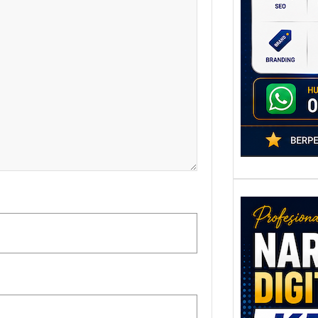
poten
berbe
adala
Nar
Digi
Kedi