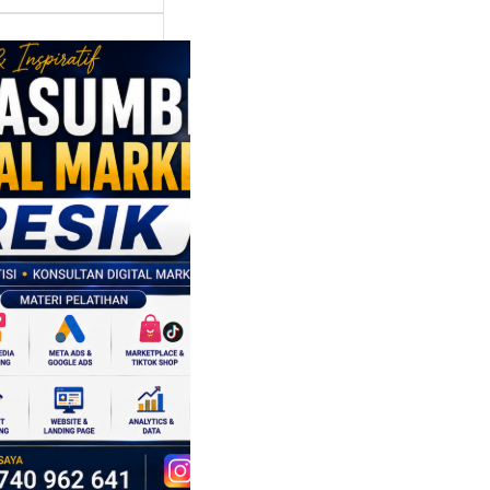
asumber
tal Marketing
ik:
ngkatkan
 Saing SDM
isnis di Era
sformasi
al
mbangan dunia
ri tidak hanya
ubah cara
sahaan
oduksi barang,…