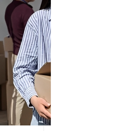
Tok Buat
an, Gimana
teginya ?
Juga Cara
alan Di Tiktokshop
k menjadi tempat
an…