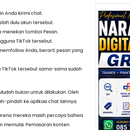
n Anda kirimi chat.
lebih dulu akun tersebut.
sa menekan tombol Pesan.
Nar
ngguna TikTok tersebut.
Digi
Gres
 memfollow Anda, berarti pesan yang
Meni
Daya
dan B
na TikTok tersebut sama-sama sudah
Tran
Digit
Perke
 Mudah bukan untuk dilakukan. Oleh
indust
ah-pindah ke aplikasi chat lainnya.
meng
peru
karena mereka masih percaya bahwa
mempr
um memulai. Pemasaran konten