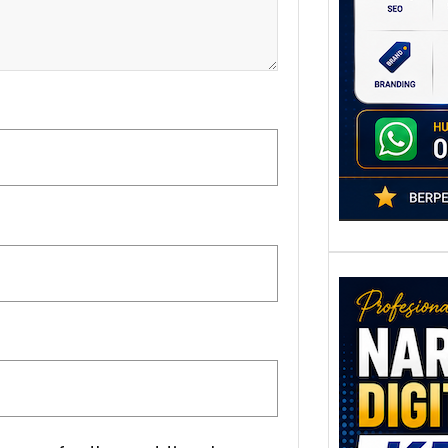
poten
berbe
adala
Nar
Digi
Kedi