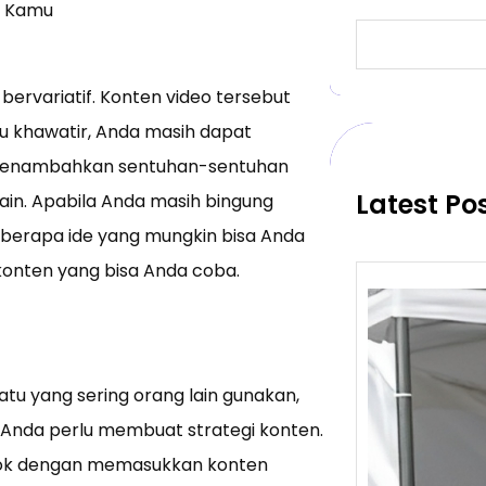
a Kamu
S
e
a
 bervariatif. Konten video tersebut
r
c
u khawatir, Anda masih dapat
h
 menambahkan sentuhan-sentuhan
Latest Po
in. Apabila Anda masih bingung
berapa ide yang mungkin bisa Anda
konten yang bisa Anda coba.
atu yang sering orang lain gunakan,
 Anda perlu membuat strategi konten.
kTok dengan memasukkan konten