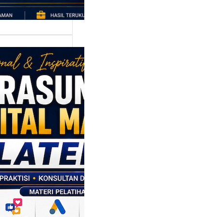
asumber
tal Marketing
en: Membantu
M dan SDM
l Naik Kelas
ui Strategi
al
p daerah memiliki