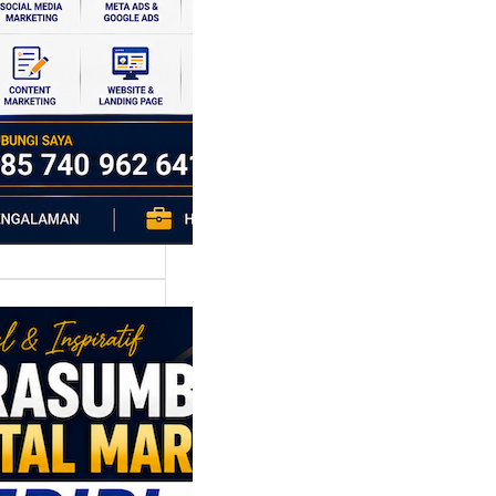
si ekonomi yang
da, dan Klaten
h…
asumber
tal Marketing
ri: Membangun