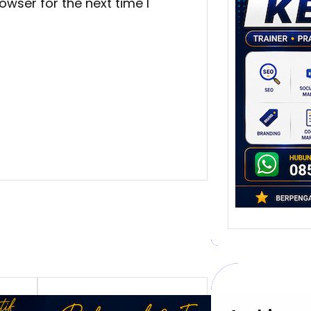
owser for the next time I
Stra
Pem
Berb
untu
Ber
Digita
mengu
berke
promo