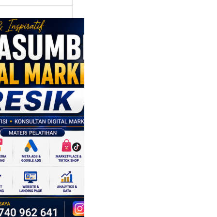
asumber
tal Marketing
ik:
ngkatkan
 Saing SDM
isnis di Era
sformasi
al
mbangan dunia
ri tidak hanya
ubah cara
sahaan
oduksi barang,…