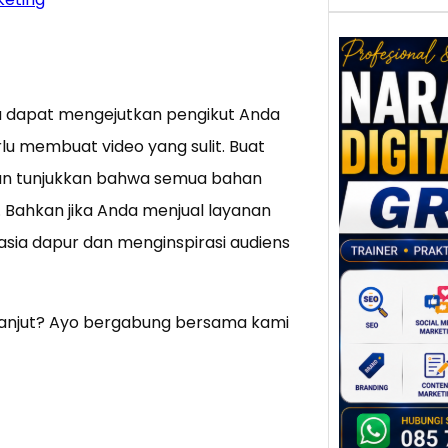
a dapat mengejutkan pengikut Anda
Nar
rlu membuat video yang sulit. Buat
Digi
Gres
dan tunjukkan bahwa semua bahan
Meni
. Bahkan jika Anda menjual layanan
Daya
dan B
ia dapur dan menginspirasi audiens
Tran
Digit
Perke
 lanjut? Ayo bergabung bersama kami
indust
meng
peru
mempr