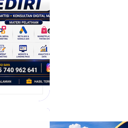
tegi
asaran
asis Data
k Bisnis yang
tumbuh
l marketing telah
bah cara bisnis
mbang. Dulu,
si banyak…