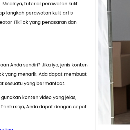
 Misalnya, tutorial perawatan kulit
iap langkah perawatan kulit artis
Tik 
Jual
reator TikTok yang penasaran dan
Stra
Baca 
Berju
TikTo
hibur
n Anda sendiri? Jika iya, jenis konten
tok yang menarik. Ada dapat membuat
t sesuatu yang bermanfaat.
, gunakan konten video yang jelas,
. Tentu saja, Anda dapat dengan cepat
keting