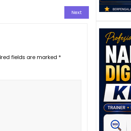
Next
ired fields are marked
*
Nar
Digi
Klat
UMK
Loka
Melal
Digit
Setia