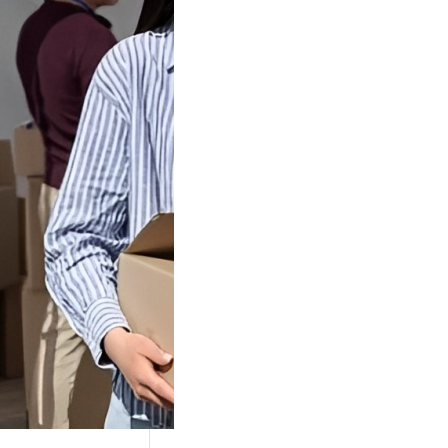
Tok Buat
an, Gimana
teginya ?
Juga Cara
alan Di Tiktokshop
k menjadi tempat
an…