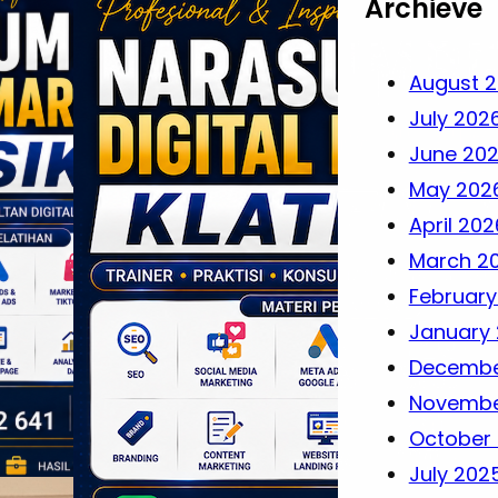
Archieve
August 
July 202
June 20
May 202
April 202
March 2
February
January
Decembe
Novembe
October
July 202