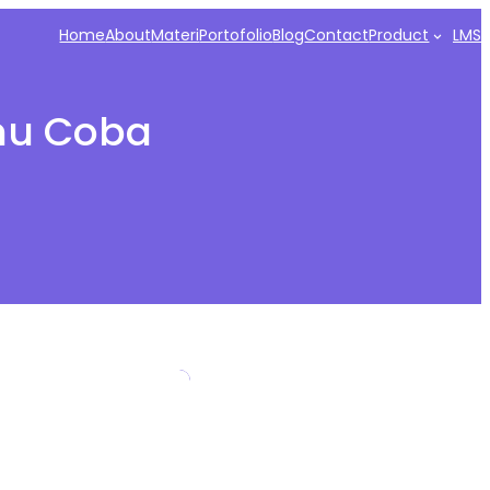
Home
About
Materi
Portofolio
Blog
Contact
Product
LMS
amu Coba