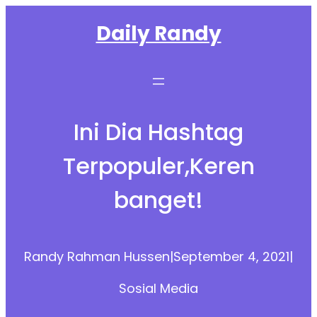
Skip
Daily Randy
to
content
Ini Dia Hashtag
Terpopuler,Keren
banget!
Randy Rahman Hussen
|
September 4, 2021
|
Sosial Media