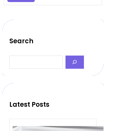
Search
S
e
a
r
c
h
Latest Posts