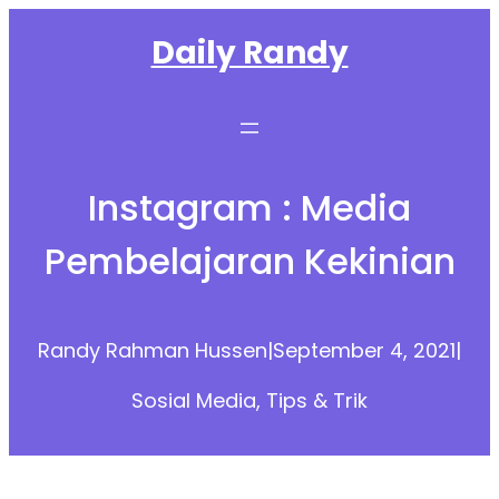
Skip
Daily Randy
to
content
Instagram : Media
Pembelajaran Kekinian
Randy Rahman Hussen
|
September 4, 2021
|
Sosial Media
, 
Tips & Trik