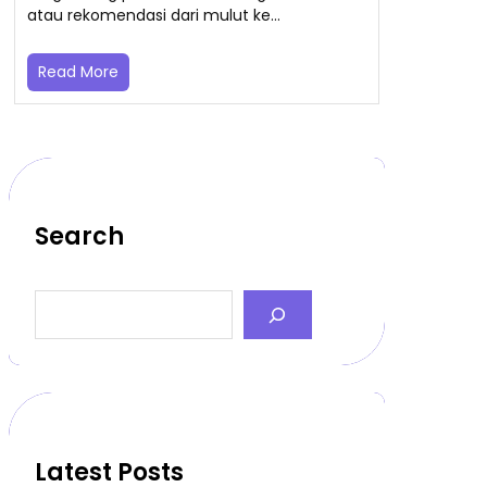
atau rekomendasi dari mulut ke…
Read More
Search
S
e
a
r
c
h
Latest Posts