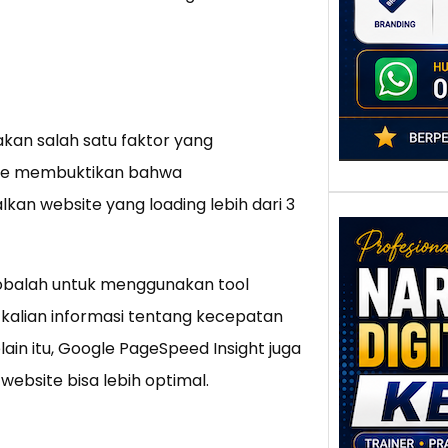
adala
kan salah satu faktor yang
ogle membuktikan bahwa
kan website yang loading lebih dari 3
cobalah untuk menggunakan tool
 kalian informasi tentang kecepatan
Nar
in itu, Google PageSpeed Insight juga
Digi
Kedi
ebsite bisa lebih optimal.
Stra
Pem
Berb