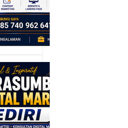
h…
asumber
tal Marketing
ri: Membangun
tegi
asaran
asis Data