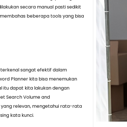
lakukan secara manual pasti sedikit
Tik 
kan membahas beberapa tools yang bisa
Jual
Stra
Baca 
Berju
TikTo
hibur
ni terkenal sangat efektif dalam
ord Planner kita bisa menemukan
l itu dapat kita lakukan dengan
et Search Volume and
ni yang relevan, mengetahui rata-rata
ing kata kunci.