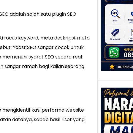
untu
Ber
 SEO adalah salah satu plugin SEO
Digita
mengu
berke
rti focus keyword, meta deskripsi, meta
promo
tersebut, Yoast SEO sangat cocok untuk
 memenuhi syarat SEO secara real
an sangat ramah bagi kalian seorang
Nar
a mengidentifikasi performa website
Digi
ratan datanya, sebab hasil riset yang
Mala
Men
Talen