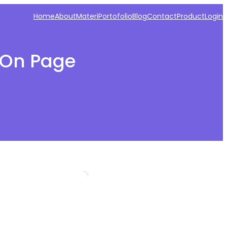
Home
About
Materi
Portofolio
Blog
Contact
Product
Login
 On Page