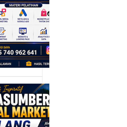
k Bisnis yang
tumbuh
l marketing telah
bah cara bisnis
mbang. Dulu,
si banyak…
asumber
tal Marketing
ng:
yiapkan
ta Digital