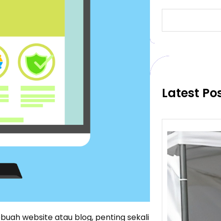
S
e
a
r
c
h
Latest Po
ah website atau blog, penting sekali