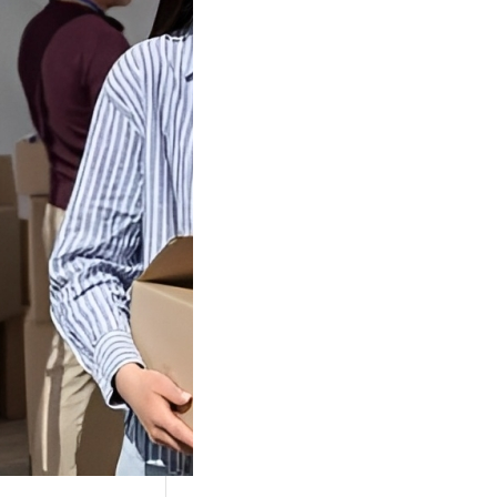
Tok Buat
an, Gimana
teginya ?
Juga Cara
alan Di Tiktokshop
k menjadi tempat
an…