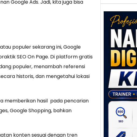
an Google Ads. Jadi, kita juga bisa
 atau populer sekarang ini, Google
raktik SEO On Page. Di platform gratis
Nar
 sedang populer, menambah referensi
Digi
cara historis, dan mengetahui lokasi
Klat
UMK
Loka
Melal
nya memberikan hasil pada pencarian
Digit
ages, Google Shopping, bahkan
Setia
poten
berbe
uatan konten sesuai dengan tren