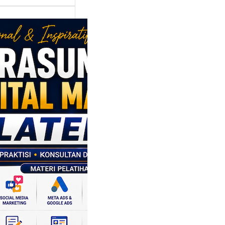
asumber
tal Marketing
en: Membantu
M dan SDM
l Naik Kelas
ui Strategi
al
p daerah memiliki
si ekonomi yang
da, dan Klaten