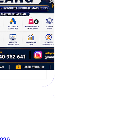
 Siap
hadapi Dunia
is Modern
g dikenal sebagai
 satu kota yang
irkan banyak ide,
2026