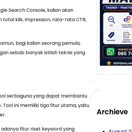
yang
e Search Console, kalian akan
Meng
Bisn
tal klik, impression, rata-rata CTR,
Malan
salah
 Namun, bagi kalian seorang pemula,
melah
…
an sebab banyak istilah teknis yang
 tool serbaguna yang dapat membantu
ol ini memiliki tiga fitur utama, yaitu
Archieve
er.
adanya fitur riset keyword yang
August 