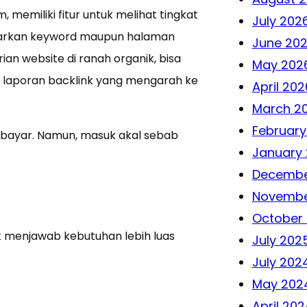
memiliki fitur untuk melihat tingkat
July 202
asarkan keyword maupun halaman
June 20
an website di ranah organik, bisa
May 202
n laporan backlink yang mengarah ke
April 202
March 2
February
 berbayar. Namun, masuk akal sebab
January
Decembe
Novembe
October
t menjawab kebutuhan lebih luas
July 202
July 202
May 202
April 202