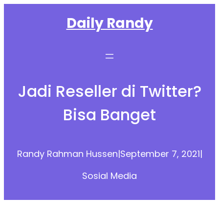
Skip
Daily Randy
to
content
Jadi Reseller di Twitter?
Bisa Banget
Randy Rahman Hussen
|
September 7, 2021
|
Sosial Media