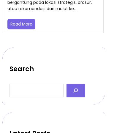
bergantung pada lokasi strategis, brosur,
atau rekomendasi dari mulut ke…
Read More
Search
S
e
a
r
c
h