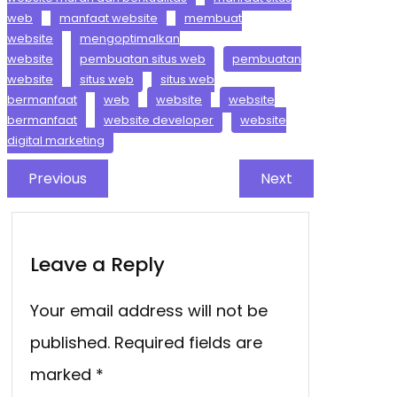
web
manfaat website
membuat
website
mengoptimalkan
website
pembuatan situs web
pembuatan
website
situs web
situs web
bermanfaat
web
website
website
bermanfaat
website developer
website
digital marketing
Previous
Next
Leave a Reply
Your email address will not be
published.
Required fields are
marked
*