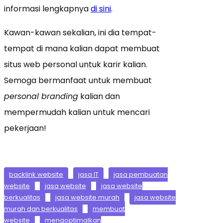
informasi lengkapnya
di sini
.
Kawan-kawan sekalian, ini dia tempat-
tempat di mana kalian dapat membuat
situs web personal untuk karir kalian.
Semoga bermanfaat untuk membuat
personal branding
kalian dan
mempermudah kalian untuk mencari
pekerjaan!
backlink website
jasa IT
jasa pembuatan
website
jasa website
jasa website
berkualitas
jasa website murah
jasa website
murah dan berkualitas
membuat
website
mengoptimalkan