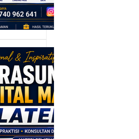
oduksi barang,…
asumber
tal Marketing
en: Membantu
M dan SDM
l Naik Kelas
ui Strategi