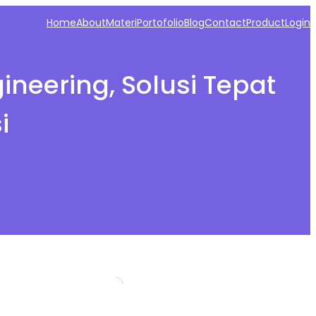
Home
About
Materi
Portofolio
Blog
Contact
Product
Login
neering, Solusi Tepat
i