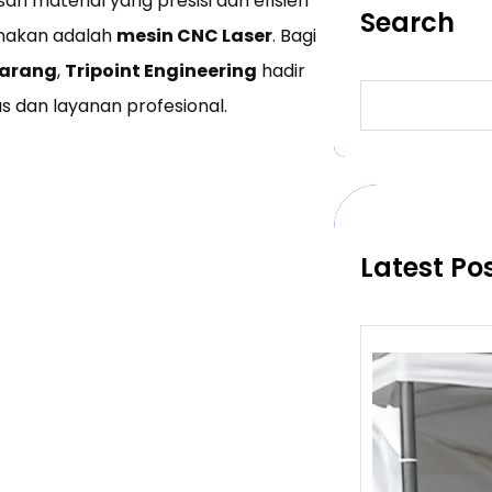
n material yang presisi dan efisien
Search
gunakan adalah
mesin CNC Laser
. Bagi
marang
,
Tripoint Engineering
hadir
S
 dan layanan profesional.
e
a
r
c
h
Latest Po