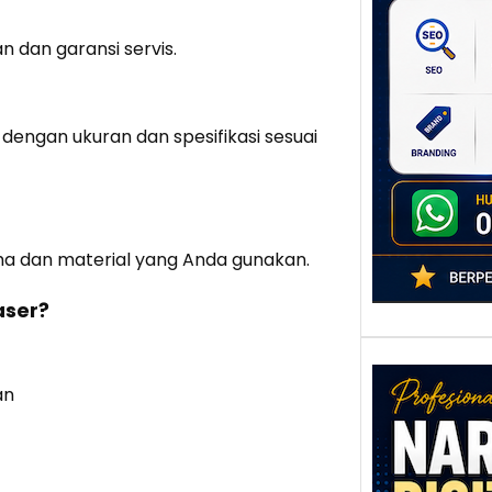
Digit
Setia
 dan garansi servis.
poten
berbe
adala
dengan ukuran dan spesifikasi sesuai
aha dan material yang Anda gunakan.
aser?
an
Nar