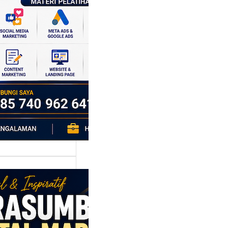
al
p daerah memiliki
si ekonomi yang
da, dan Klaten
h…
asumber