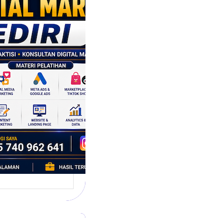
tal Marketing
ri: Membangun
tegi
asaran
asis Data
k Bisnis yang
tumbuh
l marketing telah
bah cara bisnis
mbang. Dulu,
si banyak…