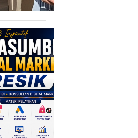
asumber
tal Marketing
ik:
ngkatkan
 Saing SDM
isnis di Era
sformasi
al
mbangan dunia
ri tidak hanya
ubah cara
sahaan