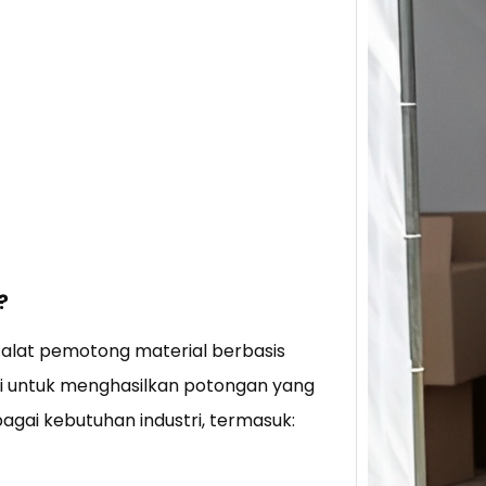
Tik 
Jual
Stra
Baca 
Berju
TikTo
hibur
?
 alat pemotong material berbasis
i untuk menghasilkan potongan yang
rbagai kebutuhan industri, termasuk: