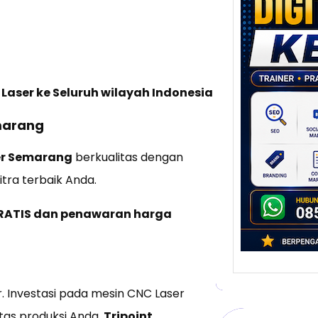
Digi
Kedi
Stra
Pem
Berb
untu
Laser ke Seluruh wilayah Indonesia
Ber
marang
Digita
mengu
er Semarang
berkualitas dengan
berke
tra terbaik Anda.
promo
GRATIS dan penawaran harga
ar. Investasi pada mesin CNC Laser
tas produksi Anda.
Tripoint