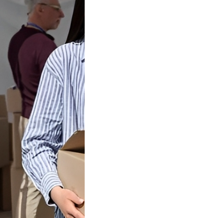
Tok Buat
an, Gimana
teginya ?
Juga Cara
alan Di Tiktokshop
k menjadi tempat
an…