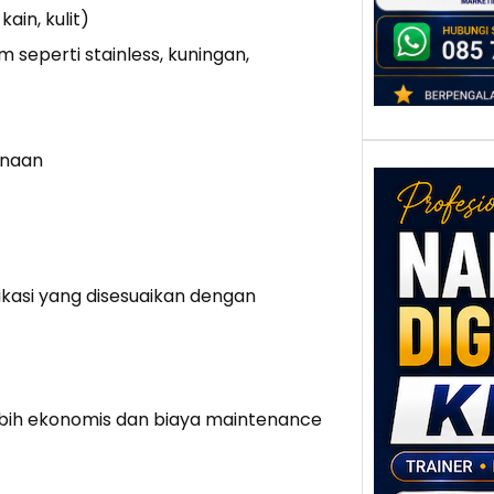
ain, kulit)
mempr
seperti stainless, kuningan,
unaan
ikasi yang disesuaikan dengan
Nar
Digi
Klat
ebih ekonomis dan biaya maintenance
UMK
Loka
Melal