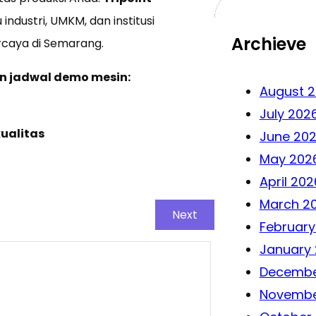
ndustri, UMKM, dan institusi
Archieve
caya di Semarang.
an jadwal demo mesin:
August 
July 202
kualitas
June 20
May 202
April 202
March 2
Next
February
January
Decembe
Novembe