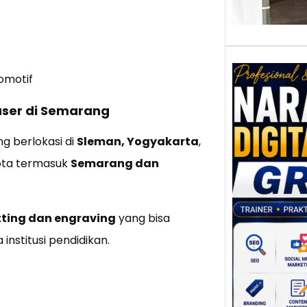
omotif
Laser di Semarang
Nar
Digi
g berlokasi di
Sleman, Yogyakarta
,
Gres
ota termasuk
Semarang dan
Meni
Daya
dan B
Tran
tting dan engraving
yang bisa
Digit
institusi pendidikan.
Perke
indust
meng
peru