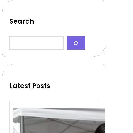
Search
S
e
a
r
c
h
Latest Posts