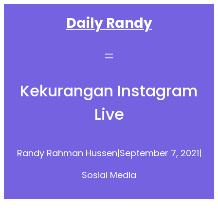
Skip
Daily Randy
to
content
Kekurangan Instagram
Live
Randy Rahman Hussen
|
September 7, 2021
|
Sosial Media