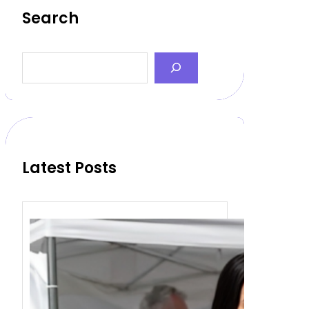
Search
S
e
a
r
c
h
Latest Posts