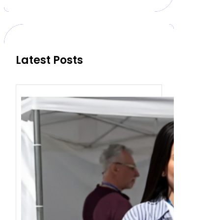
a
r
c
h
Latest Posts