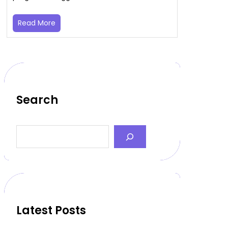
Read More
Search
S
e
a
r
c
h
Latest Posts