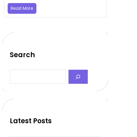
Read More
Search
S
e
a
r
c
h
Latest Posts