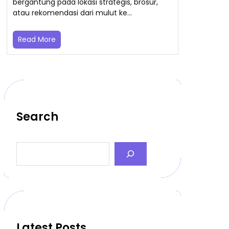
bergantung pada lokasi strategis, brosur,
atau rekomendasi dari mulut ke…
Read More
Search
S
e
a
r
c
h
Latest Posts