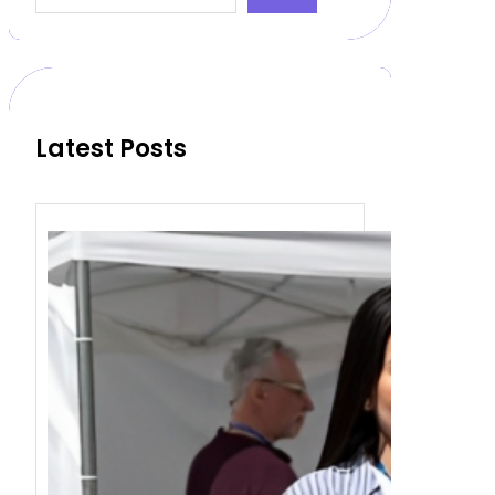
a
r
c
h
Latest Posts