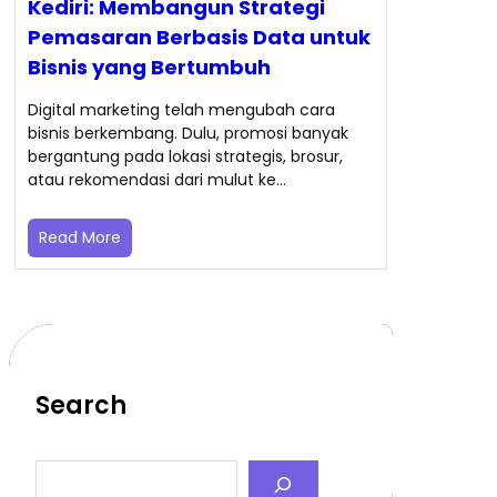
Kediri: Membangun Strategi
Pemasaran Berbasis Data untuk
Bisnis yang Bertumbuh
Digital marketing telah mengubah cara
bisnis berkembang. Dulu, promosi banyak
bergantung pada lokasi strategis, brosur,
atau rekomendasi dari mulut ke…
Read More
Search
S
e