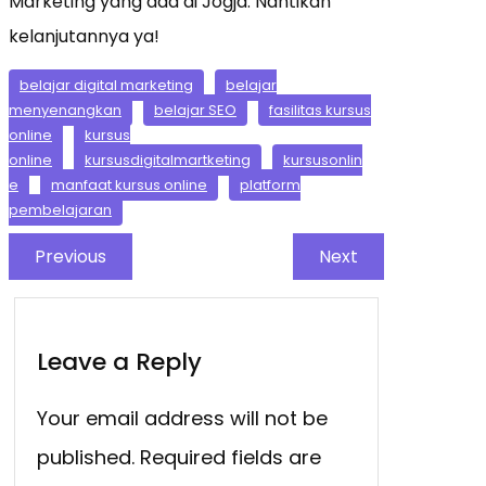
Marketing yang ada di Jogja. Nantikan
kelanjutannya ya!
belajar digital marketing
belajar
menyenangkan
belajar SEO
fasilitas kursus
online
kursus
online
kursusdigitalmartketing
kursusonlin
e
manfaat kursus online
platform
pembelajaran
Previous
Next
Leave a Reply
Your email address will not be
published.
Required fields are