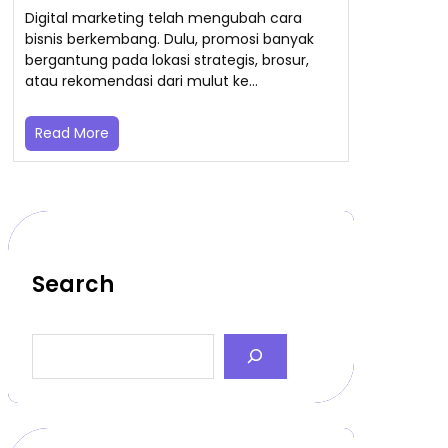
Digital marketing telah mengubah cara
bisnis berkembang. Dulu, promosi banyak
bergantung pada lokasi strategis, brosur,
atau rekomendasi dari mulut ke…
Read More
Search
S
e
a
r
c
h