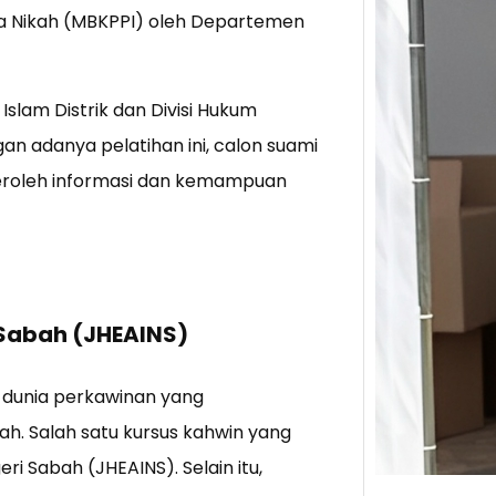
ra Nikah (MBKPPI) oleh Departemen
Tik 
Jual
Stra
slam Distrik dan Divisi Hukum
ngan adanya pelatihan ini, calon suami
Baca 
Berju
eroleh informasi dan kemampuan
TikTo
hibur
 Sabah (JHEAINS)
 dunia perkawinan yang
h. Salah satu kursus kahwin yang
i Sabah (JHEAINS). Selain itu,