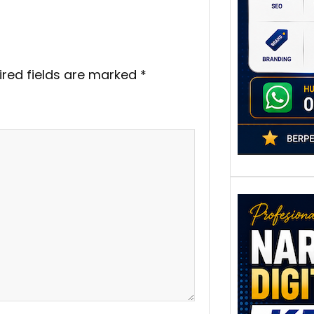
poten
berbe
adala
ired fields are marked
*
Nar
Digi
Kedi