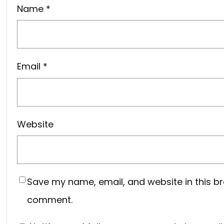
Name
*
Email
*
Website
Save my name, email, and website in this br
comment.