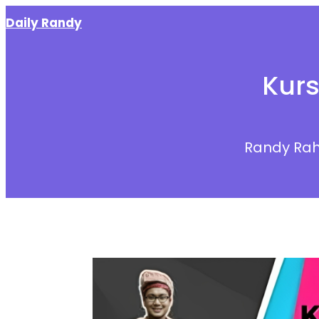
Skip
Daily Randy
to
content
Kurs
Randy Ra