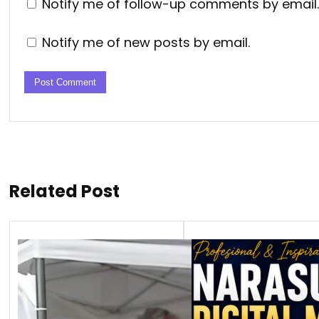
Notify me of follow-up comments by email.
Notify me of new posts by email.
Related Post