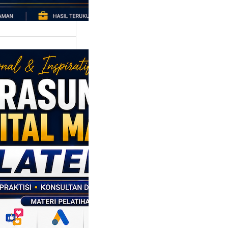
asumber
tal Marketing
en: Membantu
M dan SDM
l Naik Kelas
ui Strategi
al
p daerah memiliki