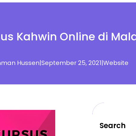
us Kahwin Online di Mal
hman Hussen
|
September 25, 2021
|
Website
Search