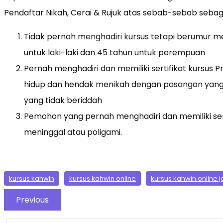
Pendaftar Nikah, Cerai & Rujuk atas sebab-sebab sebaga
Tidak pernah menghadiri kursus tetapi berumur me
untuk laki-laki dan 45 tahun untuk perempuan
Pernah menghadiri dan memiliki sertifikat kursus 
hidup dan hendak menikah dengan pasangan yang 
yang tidak beriddah
Pemohon yang pernah menghadiri dan memiliki sert
meninggal atau poligami.
kursus kahwin
kursus kahwin online
kursus kahwin online j
Previous