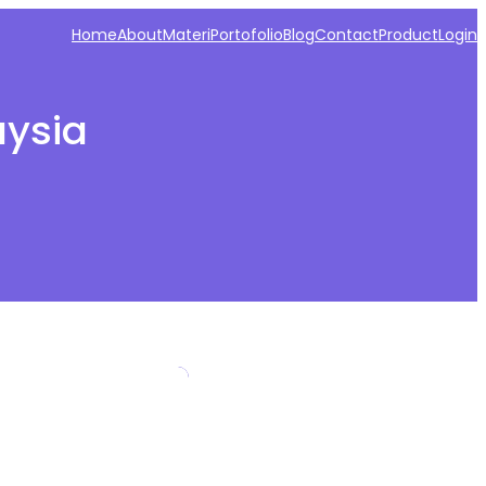
Home
About
Materi
Portofolio
Blog
Contact
Product
Login
aysia