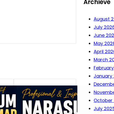
Archieve
August 
July 202
June 20
May 202
April 202
March 2
February
January
Decembe
Novembe
October
July 202