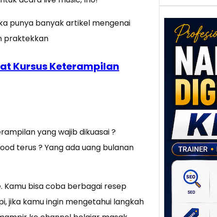
ka punya banyak artikel mengenai
n praktekkan
at Kursus Keterampilan
Nar
Digi
Klat
rampilan yang wajib dikuasai ?
UMK
Loka
ood terus ? Yang ada uang bulanan
Melal
Digit
Setia
he. Kamu bisa coba berbagai resep
poten
pi, jika kamu ingin mengetahui langkah
berbe