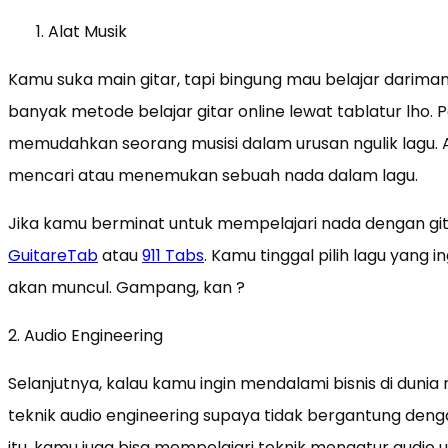
Alat Musik
Kamu suka main gitar, tapi bingung mau belajar darima
banyak metode belajar gitar online lewat tablatur lho
memudahkan seorang musisi dalam urusan ngulik lagu. Apa
mencari atau menemukan sebuah nada dalam lagu.
Jika kamu berminat untuk mempelajari nada dengan gita
GuitareTab
atau
911 Tabs
. Kamu tinggal pilih lagu yang i
akan muncul. Gampang, kan ?
2. Audio Engineering
Selanjutnya, kalau kamu ingin mendalami bisnis di duni
teknik audio engineering supaya tidak bergantung deng
itu, kamu juga bisa mempelajari teknik mengatur audio un