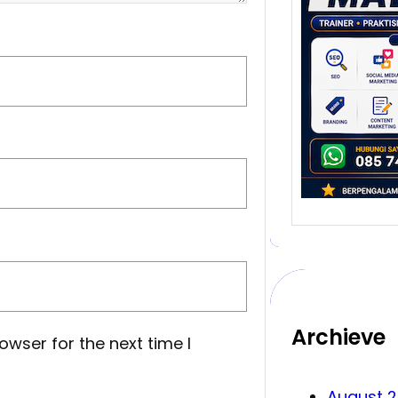
yang
Meng
Bisn
Malan
salah
melah
…
Archieve
owser for the next time I
August 