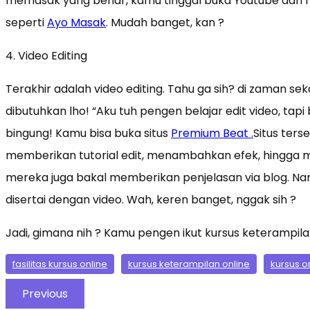
memasak yang benar, kamu tinggal buka Youtube dan m
seperti
Ayo Masak
. Mudah banget, kan ?
4. Video Editing
Terakhir adalah video editing. Tahu ga sih? di zaman seka
dibutuhkan lho! “Aku tuh pengen belajar edit video, tapi 
bingung! Kamu bisa buka situs
Premium Beat .
Situs ter
memberikan tutorial edit, menambahkan efek, hingga men
mereka juga bakal memberikan penjelasan via blog. Na
disertai dengan video. Wah, keren banget, nggak sih ?
Jadi, gimana nih ? Kamu pengen ikut kursus keterampil
fasilitas kursus online
kursus keterampilan online
kursus o
Previous