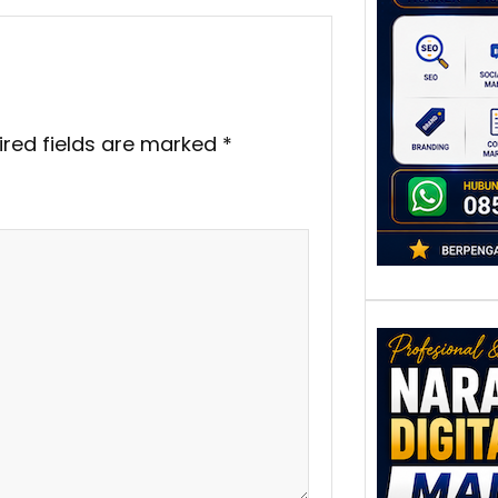
untu
Ber
Digita
mengu
berke
ired fields are marked
*
promo
Nar
Digi
Mala
Men
Talen