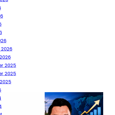
6
26
6
6
026
 2026
 2026
r 2025
r 2025
 2025
5
4
4
4