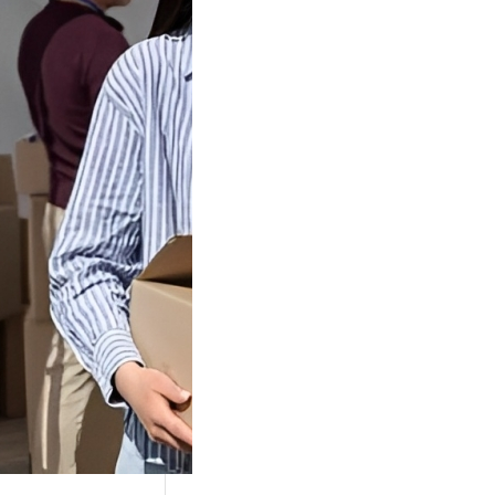
Tok Buat
an, Gimana
teginya ?
Juga Cara
alan Di Tiktokshop
k menjadi tempat
an…