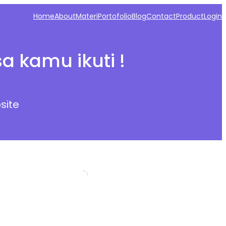
Home
About
Materi
Portofolio
Blog
Contact
Product
Login
a kamu ikuti !
site