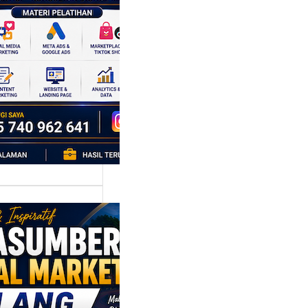
k Bisnis yang
tumbuh
l marketing telah
bah cara bisnis
mbang. Dulu,
si banyak…
asumber
tal Marketing
ng:
yiapkan
ta Digital