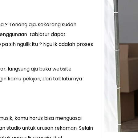
Tik 
Jual
na ? Tenang aja, sekarang sudah
Stra
. Penggunaan tablatur dapat
Baca 
 sih ngulik itu ? Ngulik adalah proses
Berju
TikTo
hibur
r, langsung aja buka website
ngin kamu pelajari, dan tablaturnya
a musik, kamu harus bisa menguasai
an studio untuk urusan rekaman. Selain
tuk acara live music, lho!