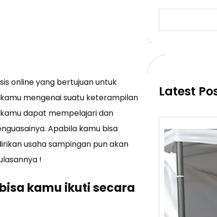
S
e
a
r
c
h
is online yang bertujuan untuk
Latest Po
amu mengenai suatu keterampilan
e, kamu dapat mempelajari dan
guasainya. Apabila kamu bisa
irikan usaha sampingan pun akan
 ulasannya !
bisa kamu ikuti secara