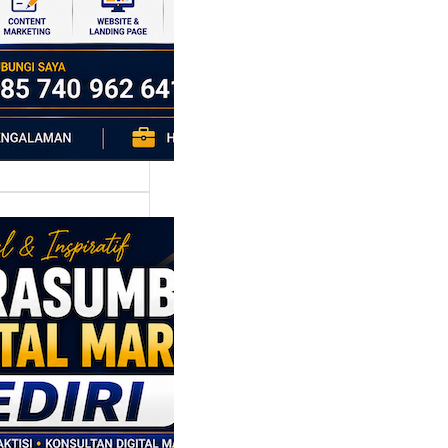
h…
asumber
tal Marketing
ri: Membangun
tegi
asaran
asis Data