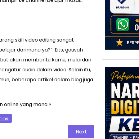
ampir ke channel belajar masak,
adala
rang skill video editing sangat
belajar darimana ya?”. Eits, gausah
sebut akan membantu kamu, mulai dari
gatur audio dalam video. Selain itu,
mun, beberapa artikel dalam blog juga
Nar
an online yang mana ?
Digi
Kedi
nline
Stra
Pem
Next
Berb