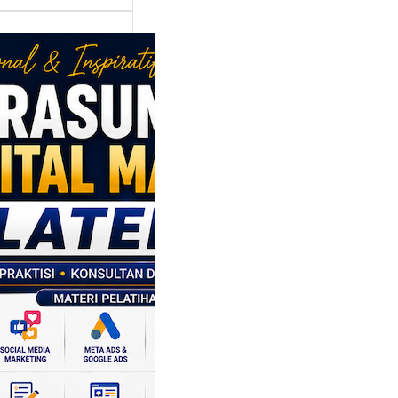
asumber
tal Marketing
en: Membantu
M dan SDM
l Naik Kelas
ui Strategi
al
p daerah memiliki
si ekonomi yang
da, dan Klaten