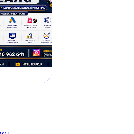
 Siap
hadapi Dunia
is Modern
g dikenal sebagai
 satu kota yang
irkan banyak ide,
2026