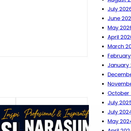
July 202
June 20
May 202
April 202
March 2
February
January
Decembe
Novembe
October
July 202
July 202
May 202
April 202