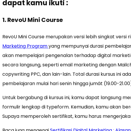
dapat kamu ikuti :
1. RevoU Mini Course
RevoU Mini Course merupakan versi lebih singkat versi r
Marketing Program
yang mempunyai durasi pembelajaran
akan mempelajari pengenalan terhadap digital marketi
secara langsung, seperti email marketing dengan Mailc
copywriting PPC, dan lain-lain. Total durasi kursus ini a
pembelajaran mulai hari senin hingga jumát (19.00-21.00
Untuk bergabung di kursus ini, kamu dapat langsung menda
formulir lengkap di typeform. Kemudian, kamu akan ber
Supaya memperoleh sertifikat, kamu harus mengerjakan t
Baca juga mengenai
Sertifikasi Digital Marketing : Ala