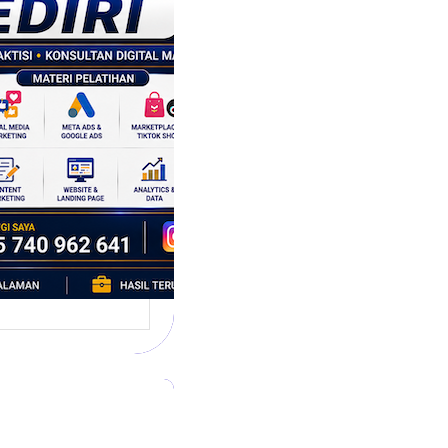
tegi
asaran
asis Data
k Bisnis yang
tumbuh
l marketing telah
bah cara bisnis
mbang. Dulu,
si banyak…