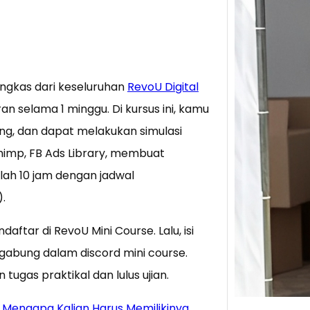
Tik 
Jual
Stra
ingkas dari keseluruhan
RevoU Digital
Baca 
 selama 1 minggu. Di kursus ini, kamu
Berju
TikTo
ng, dan dapat melakukan simulasi
hibur
himp, FB Ads Library, membuat
dalah 10 jam dengan jadwal
).
ftar di RevoU Mini Course. Lalu, isi
gabung dalam discord mini course.
ugas praktikal dan lulus ujian.
san Mengapa Kalian Harus Memilikinya