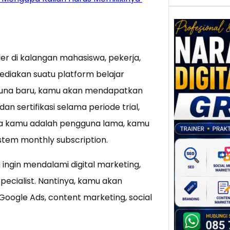
ler di kalangan mahasiswa, pekerja,
Nar
nyediakan suatu platform belajar
Digi
Gres
gguna baru, kamu akan mendapatkan
Meni
an sertifikasi selama periode trial,
Daya
dan B
ka kamu adalah pengguna lama, kamu
Tran
stem monthly subscription.
Digit
Perke
ka ingin mendalami digital marketing,
indust
pecialist. Nantinya, kamu akan
meng
oogle Ads, content marketing, social
peru
mempr