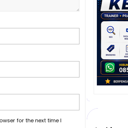
Stra
Pem
Berb
untu
Ber
Digita
mengu
berke
promo
owser for the next time I