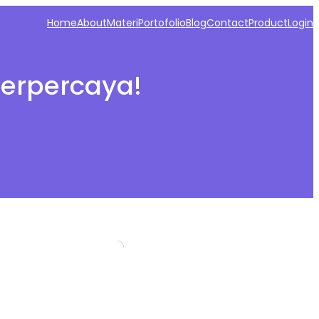
Home
About
Materi
Portofolio
Blog
Contact
Product
Login
 terpercaya!