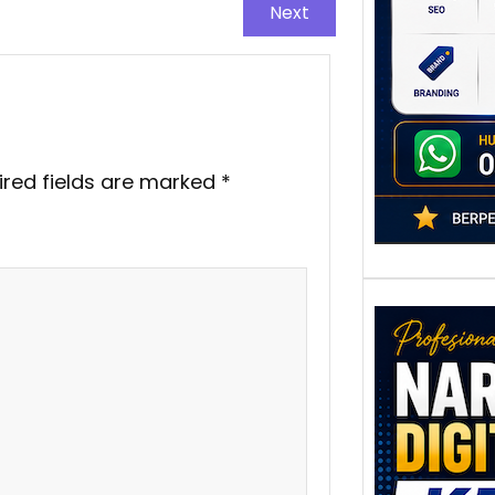
Next
poten
berbe
adala
ired fields are marked
*
Nar
Digi
Kedi