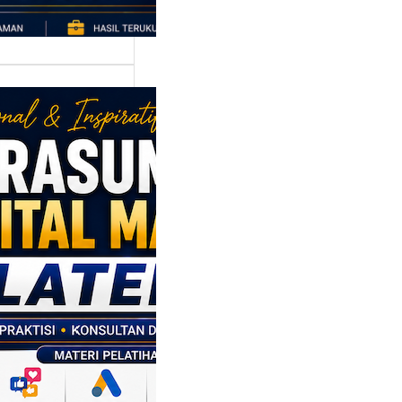
asumber
tal Marketing
en: Membantu
M dan SDM
l Naik Kelas
ui Strategi
al
p daerah memiliki