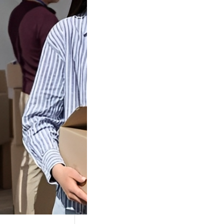
Tok Buat
an, Gimana
teginya ?
Juga Cara
alan Di Tiktokshop
k menjadi tempat
an…