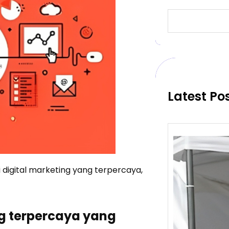
S
e
a
r
c
h
Latest Po
si digital marketing yang terpercaya,
ing terpercaya yang