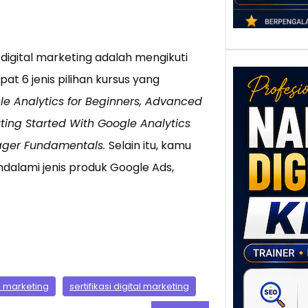
igital marketing adalah mengikuti
at 6 jenis pilihan kursus yang
e Analytics for Beginners, Advanced
tting Started With Google Analytics
nager Fundamentals.
Selain itu, kamu
ndalami jenis produk Google Ads,
Nar
Digi
Klat
UMK
Loka
Melal
Digit
al marketing
sertifikasi digital marketing
Setia