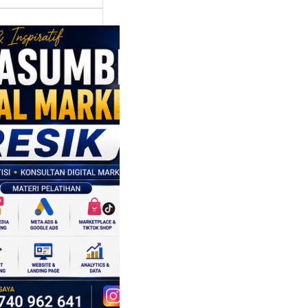
asumber
tal Marketing
ik:
ngkatkan
 Saing SDM
isnis di Era
sformasi
al
mbangan dunia
ri tidak hanya
ubah cara
sahaan
oduksi barang,…