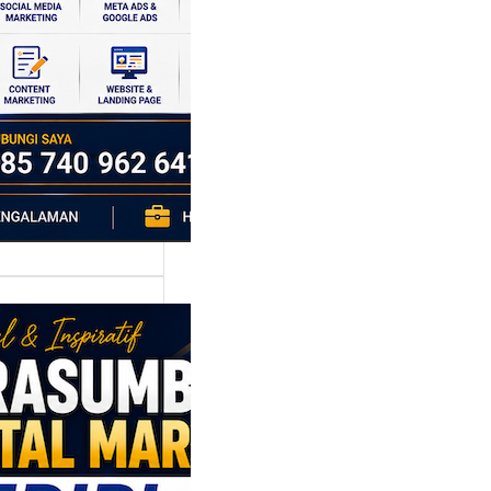
si ekonomi yang
da, dan Klaten
h…
asumber
tal Marketing
ri: Membangun