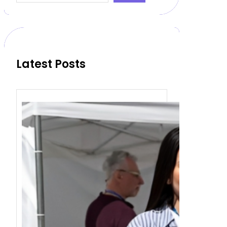
a
r
c
h
Latest Posts