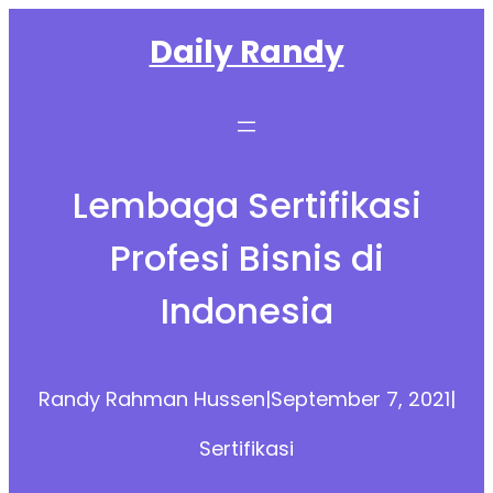
Skip
Daily Randy
to
content
Lembaga Sertifikasi
Profesi Bisnis di
Indonesia
Randy Rahman Hussen
|
September 7, 2021
|
Sertifikasi