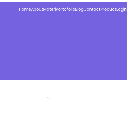
Home
About
Materi
Portofolio
Blog
Contact
Product
Login