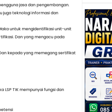
 pengguna jasa dan pengembangan.
u juga teknologi informasi dan
 Maka untuk mengidentifikasi unit-unit
Nar
ifikasi. Dan yang mengacu pada
Digi
Gres
Meni
Dan kepada yang memegang sertifikat
Daya
dan B
Tran
Digit
Perke
indust
Maka LSP TIK mempunyai fungsi dan
meng
peru
mempr
petensi