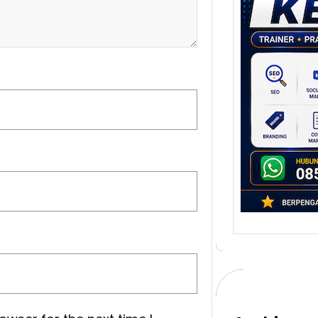
Stra
Pem
Berb
untu
Ber
Digita
mengu
berke
promo