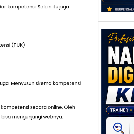
r kompetensi. Selain itu juga
tensi (TUK)
Nar
u juga. Menyusun skema kompetensi
Digi
Klat
UMK
Loka
at kompetensi secara online. Oleh
Melal
ka bisa mengunjungi webnya.
Digit
Setia