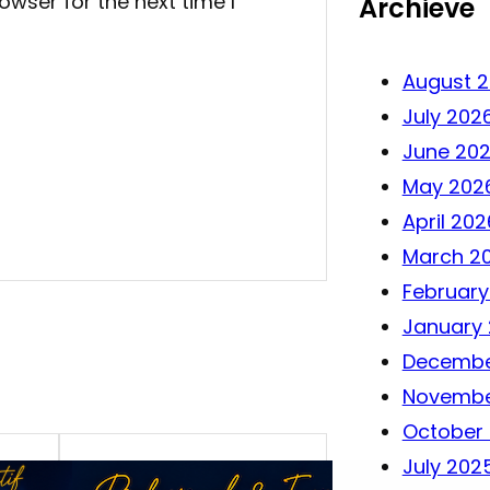
owser for the next time I
Archieve
August 
July 202
June 20
May 202
April 202
March 2
February
January
Decembe
Novembe
October
July 202