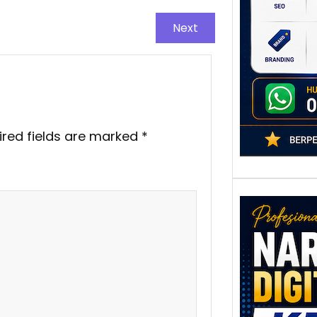
poten
berbe
Next
adala
ired fields are marked
*
Nar
Digi
Kedi