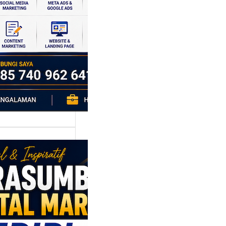
si ekonomi yang
da, dan Klaten
h…
asumber
tal Marketing
ri: Membangun