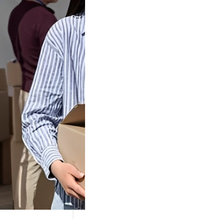
Tok Buat
an, Gimana
teginya ?
Juga Cara
alan Di Tiktokshop
k menjadi tempat
an…