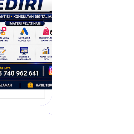
tegi
asaran
asis Data
k Bisnis yang
tumbuh
l marketing telah
bah cara bisnis
mbang. Dulu,
si banyak…