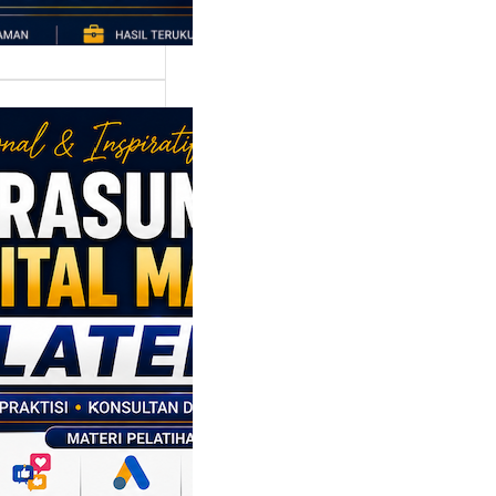
asumber
tal Marketing
en: Membantu
M dan SDM
l Naik Kelas
ui Strategi
al
p daerah memiliki