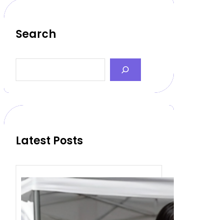
Search
S
e
a
r
c
h
Latest Posts