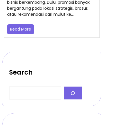
bisnis berkembang. Dulu, promosi banyak
bergantung pada lokasi strategis, brosur,
atau rekomendasi dari mulut ke…
Read More
Search
S
e
a
r
c
h