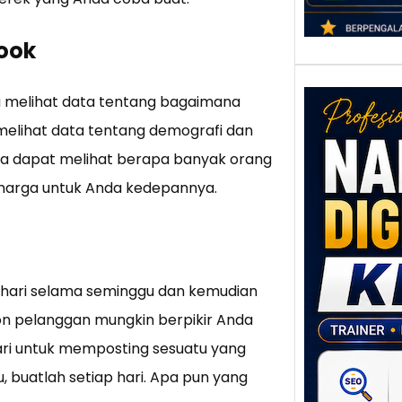
ook
a melihat data tentang bagaimana
melihat data tentang demografi dan
da dapat melihat berapa banyak orang
berharga untuk Anda kedepannya.
Nar
Digi
Klat
 hari selama seminggu dan kemudian
UMK
Loka
on pelanggan mungkin berpikir Anda
Melal
 hari untuk memposting sesuatu yang
Digit
u, buatlah setiap hari. Apa pun yang
Setia