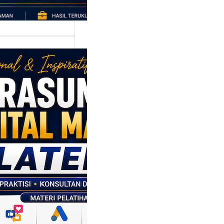
asumber
tal Marketing
en: Membantu
M dan SDM
l Naik Kelas
ui Strategi
al
p daerah memiliki