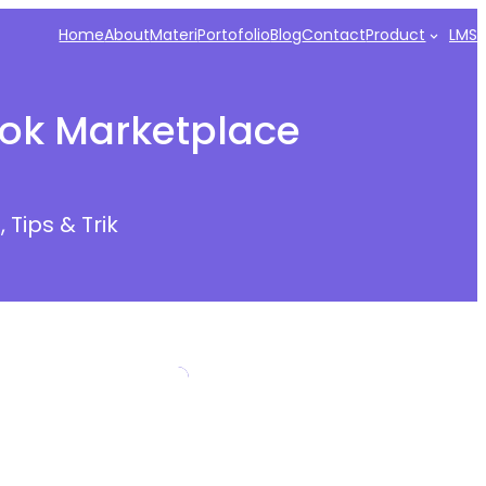
Home
About
Materi
Portofolio
Blog
Contact
Product
LMS
ok Marketplace
a
, 
Tips & Trik