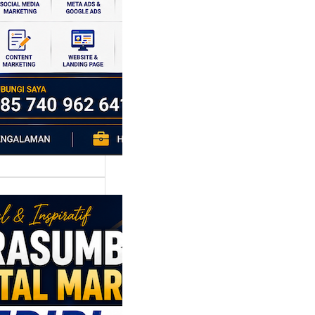
si ekonomi yang
da, dan Klaten
h…
asumber
tal Marketing
ri: Membangun