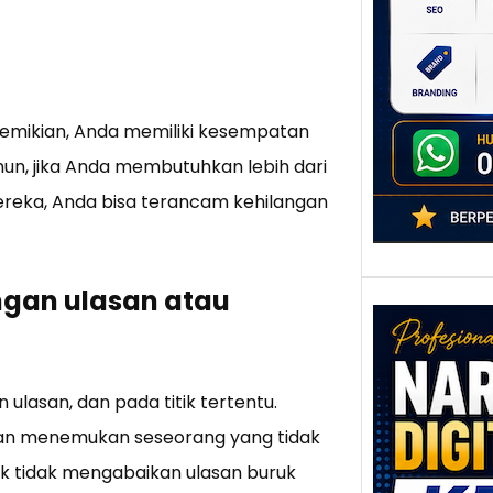
poten
berbe
adala
emikian, Anda memiliki kesempatan
un, jika Anda membutuhkan lebih dari
reka, Anda bisa terancam kehilangan
ngan ulasan atau
lasan, dan pada titik tertentu.
Nar
kan menemukan seseorang yang tidak
Digi
k tidak mengabaikan ulasan buruk
Kedi