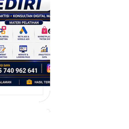
tegi
asaran
asis Data
k Bisnis yang
tumbuh
l marketing telah
bah cara bisnis
mbang. Dulu,
si banyak…