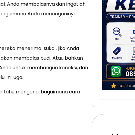
Stra
 saat Anda membalasnya dan ingatlah
Pem
i, bagaimana Anda menanganinya.
Berb
untu
Ber
Digita
mengu
ereka menerima ‘suka’, jika Anda
berke
a akan membalas budi. Atau bahkan
promo
 Anda untuk membangun koneksi, dan
 ini juga.
adi tahu mengenai bagaimana cara
.