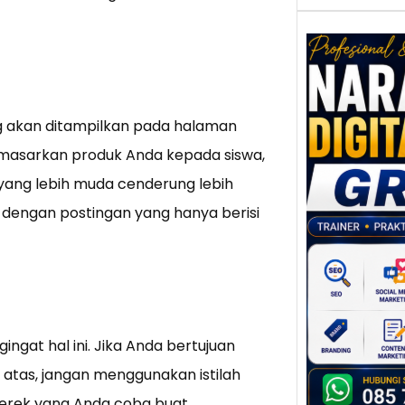
Nar
ng akan ditampilkan pada halaman
Digi
Gres
emasarkan produk Anda kepada siswa,
Meni
ang lebih muda cenderung lebih
Daya
dan B
 dengan postingan yang hanya berisi
Tran
Digit
Perke
indust
meng
ngat hal ini. Jika Anda bertujuan
peru
tas, jangan menggunakan istilah
mempr
merek yang Anda coba buat.