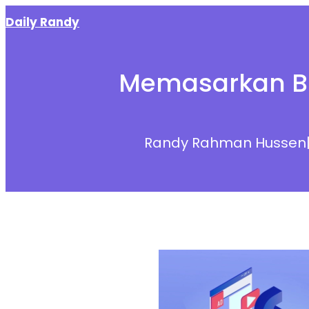
Skip
Daily Randy
to
content
Memasarkan Bi
Randy Rahman Hussen