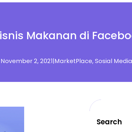
snis Makanan di Facebo
|
November 2, 2021
|
MarketPlace
, 
Sosial Medi
Search