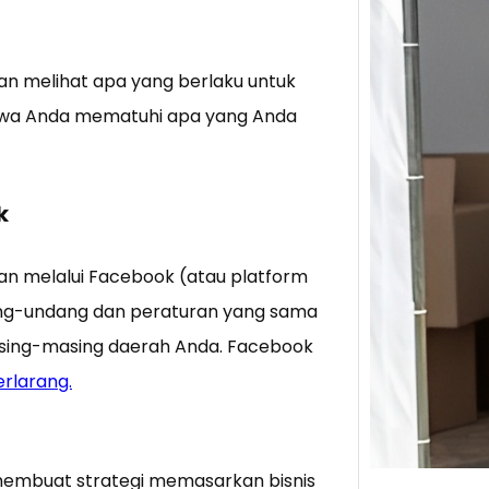
Tik 
kan melihat apa yang berlaku untuk
Jual
Stra
hwa Anda mematuhi apa yang Anda
Baca 
Berju
TikTo
k
hibur
an melalui Facebook (atau platform
dang-undang dan peraturan yang sama
asing-masing daerah Anda. Facebook
rlarang.
 membuat strategi memasarkan bisnis