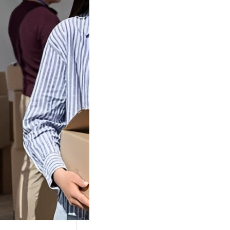
Tok Buat
an, Gimana
teginya ?
Juga Cara
alan Di Tiktokshop
k menjadi tempat
an…