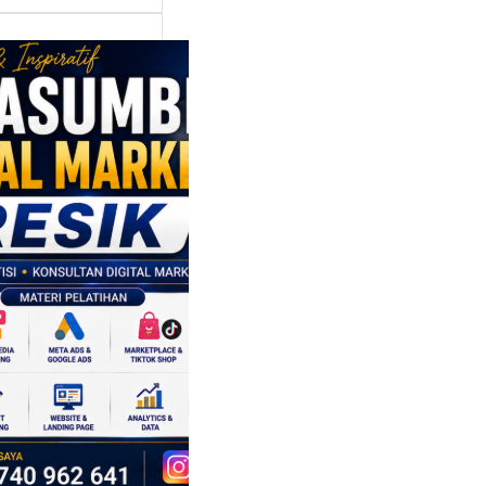
asumber
tal Marketing
ik:
ngkatkan
 Saing SDM
isnis di Era
sformasi
al
mbangan dunia
ri tidak hanya
ubah cara
sahaan
oduksi barang,…