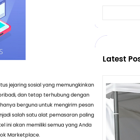
S
e
a
r
c
h
Latest Po
itus jejaring sosial yang memungkinkan
pribadi, dan tetap terhubung dengan
k hanya berguna untuk mengirim pesan
jadi salah satu alat pemasaran paling
ikel ini akan memiliki semua yang Anda
ok Marketplace.