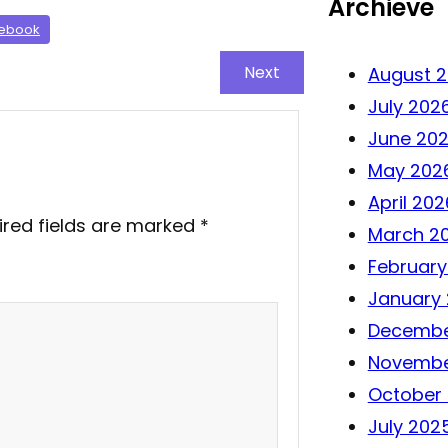
Archieve
cebook
Next
August 
July 202
June 20
May 202
April 202
ired fields are marked
*
March 2
February
January
Decembe
Novembe
October
July 202