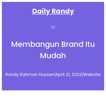
Skip
Daily Randy
to
content
Membangun Brand Itu
Mudah
Randy Rahman Hussen
|
April 21, 2022
|
Website