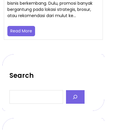
bisnis berkembang. Dulu, promosi banyak
bergantung pada lokasi strategis, brosur,
atau rekomendasi dari mulut ke…
Read More
Search
S
e
a
r
c
h