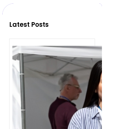
c
h
Latest Posts