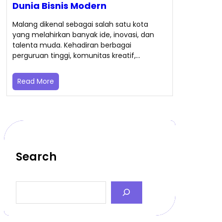
Dunia Bisnis Modern
Malang dikenal sebagai salah satu kota
yang melahirkan banyak ide, inovasi, dan
talenta muda. Kehadiran berbagai
perguruan tinggi, komunitas kreatif,…
Read More
Search
S
e
a
r