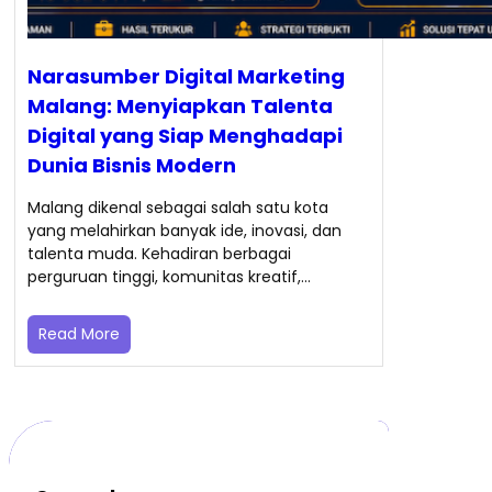
Narasumber Digital Marketing
Malang: Menyiapkan Talenta
Digital yang Siap Menghadapi
Dunia Bisnis Modern
Malang dikenal sebagai salah satu kota
yang melahirkan banyak ide, inovasi, dan
talenta muda. Kehadiran berbagai
perguruan tinggi, komunitas kreatif,…
Read More