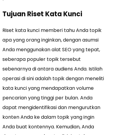
Tujuan Riset Kata Kunci
Riset kata kunci memberi tahu Anda topik
apa yang orang inginkan, dengan asumsi
Anda menggunakan alat SEO yang tepat,
seberapa populer topik tersebut
sebenarnya di antara audiens Anda. Istilah
operasi di sini adalah topik dengan meneliti
kata kunci yang mendapatkan volume
pencarian yang tinggi per bulan. Anda
dapat mengidentifikasi dan mengurutkan
konten Anda ke dalam topik yang ingin
Anda buat kontennya. Kemudian, Anda