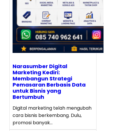
Narasumber Digital
Marketing Kediri:
Membangun Strategi
Pemasaran Berbasis Data
untuk Bisnis yang
Bertumbuh
Digital marketing telah mengubah
cara bisnis berkembang. Dulu,
promosi banyak…