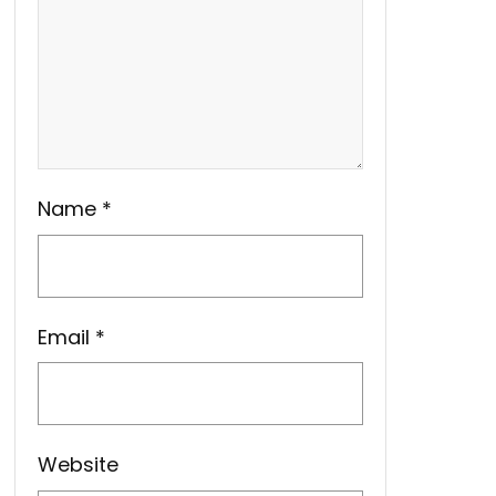
Name
*
Email
*
Website