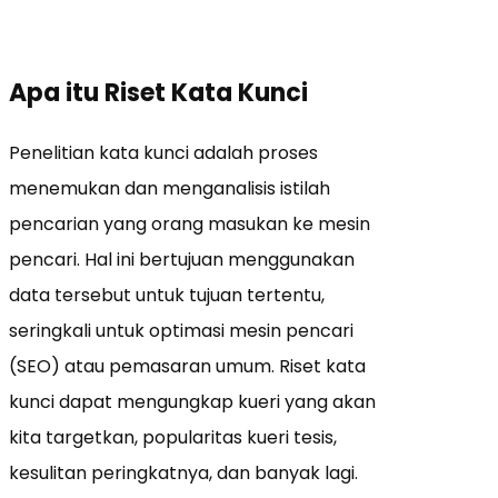
Apa itu Riset Kata Kunci
Penelitian kata kunci adalah proses
menemukan dan menganalisis istilah
pencarian yang orang masukan ke mesin
pencari. Hal ini bertujuan menggunakan
data tersebut untuk tujuan tertentu,
seringkali untuk optimasi mesin pencari
(SEO) atau pemasaran umum. Riset kata
kunci dapat mengungkap kueri yang akan
kita targetkan, popularitas kueri tesis,
kesulitan peringkatnya, dan banyak lagi.