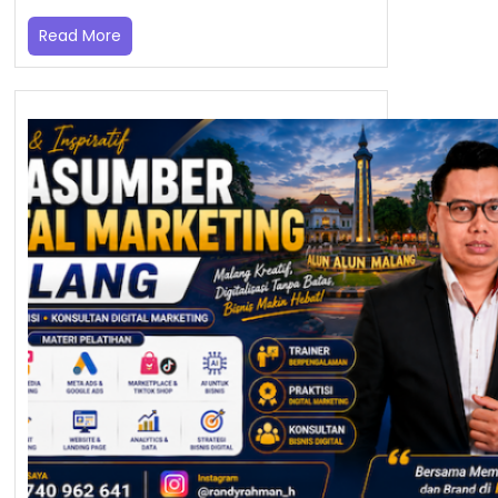
Read More