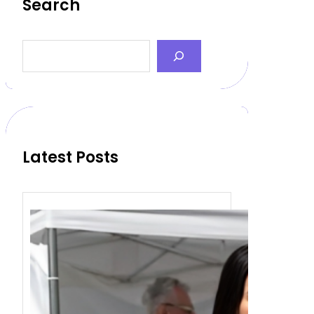
Search
S
e
a
r
c
h
Latest Posts