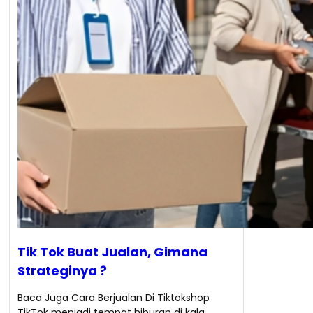
Tik Tok Buat Jualan, Gimana
Strateginya ?
Baca Juga Cara Berjualan Di Tiktokshop
TikTok menjadi tempat hiburan di kala