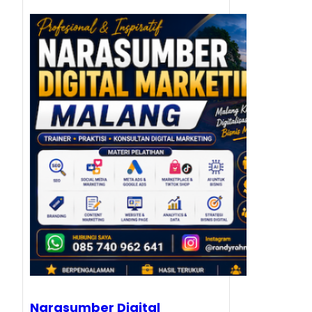
Narasumber Digital