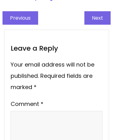
Previous
Next
Leave a Reply
Your email address will not be
published.
Required fields are
marked
*
Comment
*