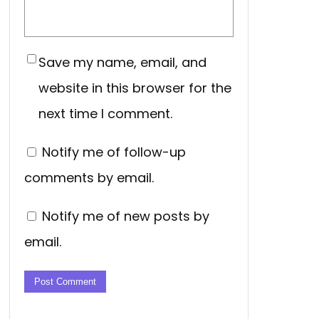
Save my name, email, and
website in this browser for the
next time I comment.
Notify me of follow-up
comments by email.
Notify me of new posts by
email.