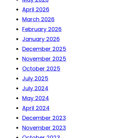
April 2026
March 2026
February 2026
January 2026
December 2025
November 2025
October 2025
July 2025
July 2024
May 2024
April 2024
December 2023
November 2023
October 2023