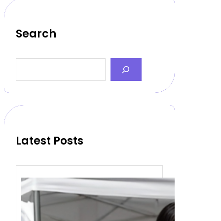
Search
S
e
a
r
c
h
Latest Posts