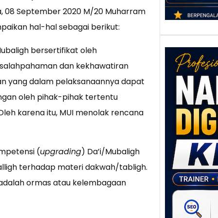
sa, 08 September 2020 M/20 Muharram
aikan hal-hal sebagai berikut:
ubaligh bersertifikat oleh
esalahpahaman dan kekhawatiran
an yang dalam pelaksanaannya dapat
gan oleh pihak-pihak tertentu
leh karena itu, MUI menolak rencana
Nar
Digi
mpetensi (
upgrading
) Da’i/Mubaligh
Klat
UMK
ligh terhadap materi dakwah/tabligh.
Loka
ut adalah ormas atau kelembagaan
Melal
Digit
Setia