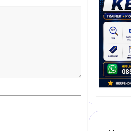
Stra
Pem
Berb
untu
Ber
Digita
mengu
berke
promo