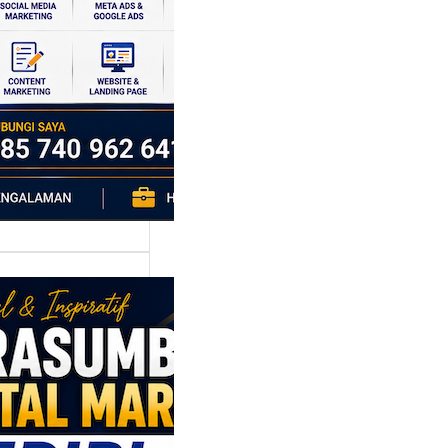
si ekonomi yang
da, dan Klaten
h…
asumber
tal Marketing
ri: Membangun