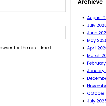
Archieve
August 
July 202
June 20
May 202
owser for the next time I
April 202
March 2
February
January
Decembe
Novembe
October
July 202