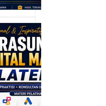
asumber
tal Marketing
en: Membantu
M dan SDM
l Naik Kelas
ui Strategi
al
p daerah memiliki