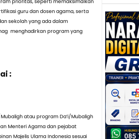
ram prioritas, seperti memaksimalkan
ifikasi guru dan dosen agama, serta
dan sekolah yang ada dalam
enag menghadirkan program yang
Nar
Digi
Gres
Meni
Daya
ai :
dan B
Tran
Digit
Perke
indust
meng
i/Mubaligh atau program Da’i/Mubaligh
peru
taan Menteri Agama dan pejabat
mempr
an Majelis Ulama Indonesia sesuai