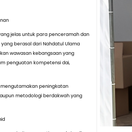
Tik 
unan
Jual
Stra
t yang jelas untuk para penceramah dan
Baca 
 yang berasal dari Nahdatul Ulama
Berju
atkan wawasan kebangsaan yang
TikTo
hibur
ram penguatan kompetensi dai,
ebih mengutamakan peningkatan
maupun metodologi berdakwah yang
hid