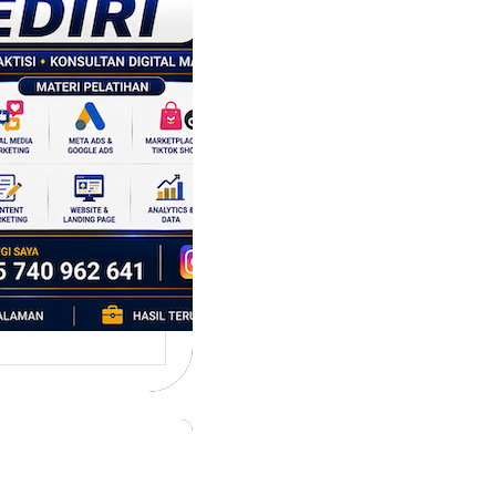
tegi
asaran
asis Data
k Bisnis yang
tumbuh
l marketing telah
bah cara bisnis
mbang. Dulu,
si banyak…