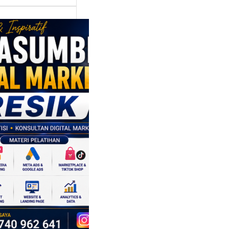
asumber
tal Marketing
ik:
ngkatkan
 Saing SDM
isnis di Era
sformasi
al
mbangan dunia
ri tidak hanya
ubah cara
sahaan
oduksi barang,…