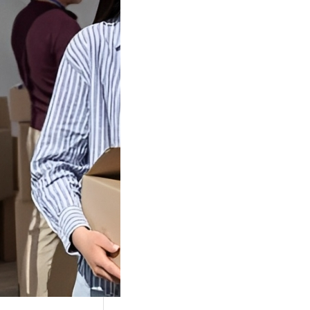
Tok Buat
an, Gimana
teginya ?
Juga Cara
alan Di Tiktokshop
k menjadi tempat
an…