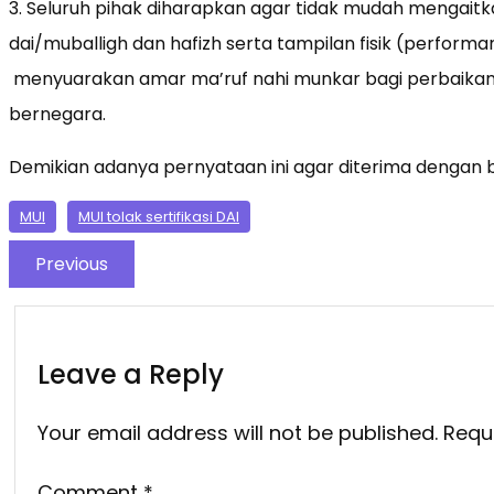
3. Seluruh pihak diharapkan agar tidak mudah mengait
dai/muballigh dan hafizh serta tampilan fisik (perfor
menyuarakan amar ma’ruf nahi munkar bagi perbaika
bernegara.
Demikian adanya pernyataan ini agar diterima dengan b
MUI
MUI tolak sertifikasi DAI
Previous
Leave a Reply
Your email address will not be published.
Requ
Comment
*