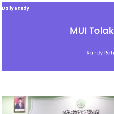
Skip
Daily Randy
to
content
MUI Tolak
Randy Ra