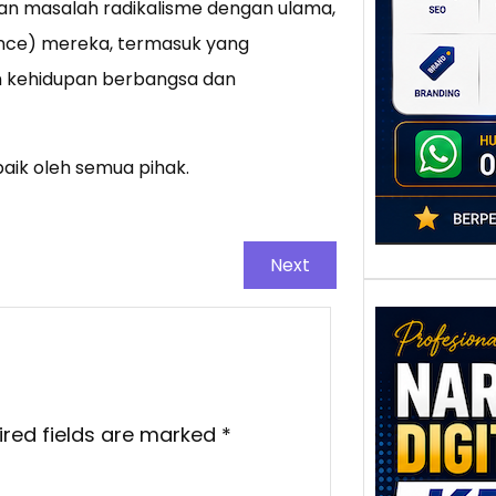
kan masalah radikalisme dengan ulama,
poten
berbe
mance) mereka, termasuk yang
adala
n kehidupan berbangsa dan
aik oleh semua pihak.
Next
Nar
ired fields are marked
*
Digi
Kedi