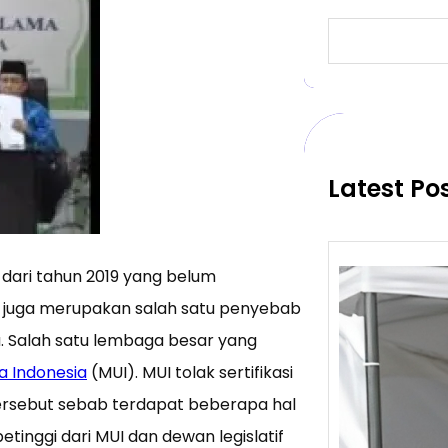
S
e
a
r
c
h
Latest Po
a dari tahun 2019 yang belum
da juga merupakan salah satu penyebab
na. Salah satu lembaga besar yang
a Indonesia
(MUI). MUI tolak sertifikasi
ersebut sebab terdapat beberapa hal
tinggi dari MUI dan dewan legislatif