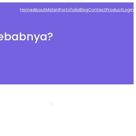
Home
About
Materi
Portofolio
Blog
Contact
Product
Login
nyebabnya?