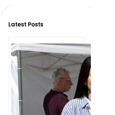
c
h
Latest Posts