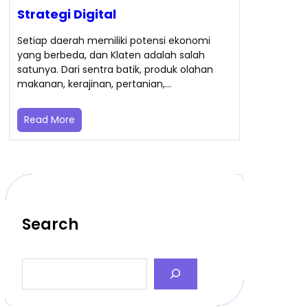
Strategi Digital
Setiap daerah memiliki potensi ekonomi
yang berbeda, dan Klaten adalah salah
satunya. Dari sentra batik, produk olahan
makanan, kerajinan, pertanian,…
Read More
Search
S
e
a
r