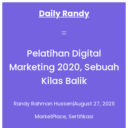
Skip
Daily Randy
to
content
Pelatihan Digital
Marketing 2020, Sebuah
Kilas Balik
Randy Rahman Hussen
|
August 27, 2021
|
MarketPlace
, 
Sertifikasi