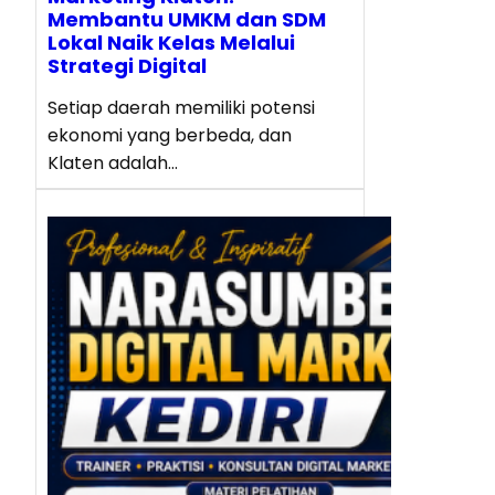
Membantu UMKM dan SDM
Lokal Naik Kelas Melalui
Strategi Digital
Setiap daerah memiliki potensi
ekonomi yang berbeda, dan
Klaten adalah…