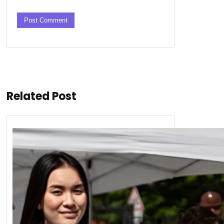
Related Post