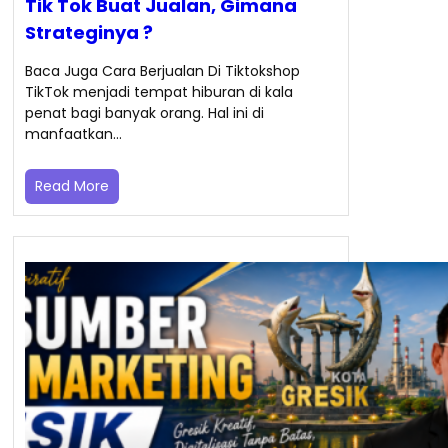
Tik Tok Buat Jualan, Gimana
Strateginya ?
Baca Juga Cara Berjualan Di Tiktokshop
TikTok menjadi tempat hiburan di kala
penat bagi banyak orang. Hal ini di
manfaatkan…
Read More