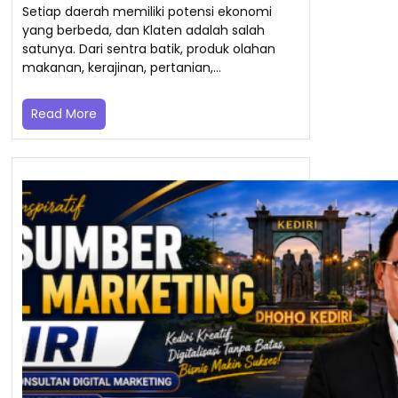
Setiap daerah memiliki potensi ekonomi
yang berbeda, dan Klaten adalah salah
satunya. Dari sentra batik, produk olahan
makanan, kerajinan, pertanian,…
Read More