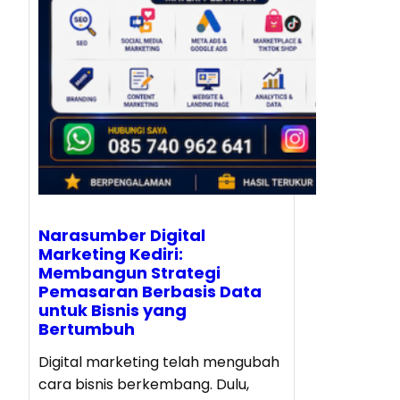
Narasumber Digital
Marketing Kediri:
Membangun Strategi
Pemasaran Berbasis Data
untuk Bisnis yang
Bertumbuh
Digital marketing telah mengubah
cara bisnis berkembang. Dulu,