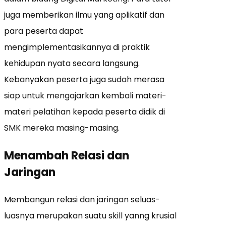
juga memberikan ilmu yang aplikatif dan
para peserta dapat
mengimplementasikannya di praktik
kehidupan nyata secara langsung.
Kebanyakan peserta juga sudah merasa
siap untuk mengajarkan kembali materi-
materi pelatihan kepada peserta didik di
SMK mereka masing-masing.
Menambah Relasi dan
Jaringan
Membangun relasi dan jaringan seluas-
luasnya merupakan suatu skill yanng krusial