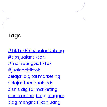
Tags
#TikTokBikinJualanUntung
#tipsjualantiktok
#marketingviatiktok
#jualanditiktok
belajar digital marketing
belajar facebook ads
bisnis digital marketing
bisnis online
blog
blogger
blog menghasilkan uang