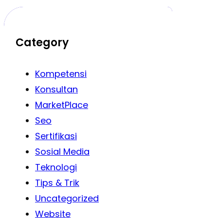
Category
Kompetensi
Konsultan
MarketPlace
Seo
Sertifikasi
Sosial Media
Teknologi
Tips & Trik
Uncategorized
Website