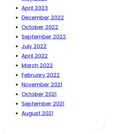
April 2023
December 2022
October 2022
September 2022
July 2022
April 2022
March 2022
February 2022
November 2021
October 2021
September 2021
August 2021