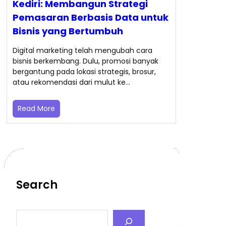
Kediri: Membangun Strategi
Pemasaran Berbasis Data untuk
Bisnis yang Bertumbuh
Digital marketing telah mengubah cara
bisnis berkembang. Dulu, promosi banyak
bergantung pada lokasi strategis, brosur,
atau rekomendasi dari mulut ke…
Read More
Search
S
e