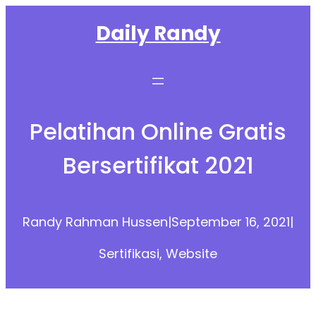
Skip
Daily Randy
to
content
Pelatihan Online Gratis
Bersertifikat 2021
Randy Rahman Hussen
|
September 16, 2021
|
Sertifikasi
, 
Website