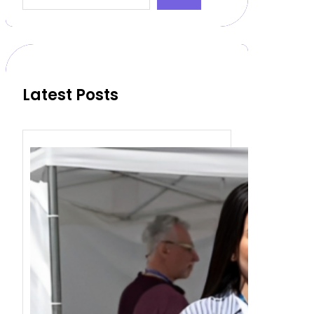
a
r
c
h
Latest Posts