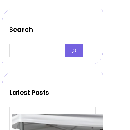
Search
S
e
a
r
c
h
Latest Posts