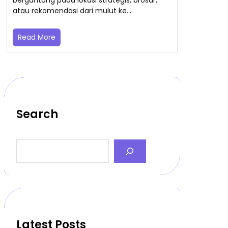
bergantung pada lokasi strategis, brosur,
atau rekomendasi dari mulut ke…
Read More
Search
S
e
a
r
c
h
Latest Posts