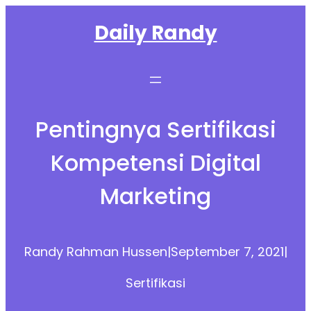
Skip
Daily Randy
to
content
Pentingnya Sertifikasi
Kompetensi Digital
Marketing
Randy Rahman Hussen
|
September 7, 2021
|
Sertifikasi