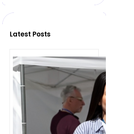
r
c
h
Latest Posts