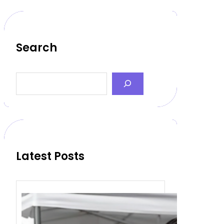
Search
S
e
a
r
c
h
Latest Posts