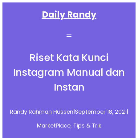
Skip
Daily Randy
to
content
Riset Kata Kunci
Instagram Manual dan
Instan
Randy Rahman Hussen
|
September 18, 2021
|
MarketPlace
, 
Tips & Trik