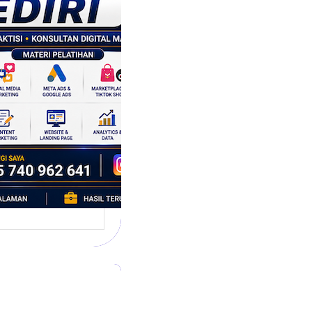
tegi
asaran
asis Data
k Bisnis yang
tumbuh
l marketing telah
bah cara bisnis
mbang. Dulu,
si banyak…