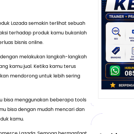
Stra
Pem
Berb
untu
oduk Lazada semakin terlihat sebuah
Ber
aksi terhadap produk kamu bukanlah
Digita
luas bisnis online.
mengu
berke
an dengan melakukan langkah-langkah
promo
ang kamu jual. Ketika kamu terus
kan mendorong untuk lebih sering
amu bisa menggunakan beberapa tools
 kamu bisa dengan mudah mencari dan
oduk kamu.
commerce Lazada. Semoga bermanfaat.