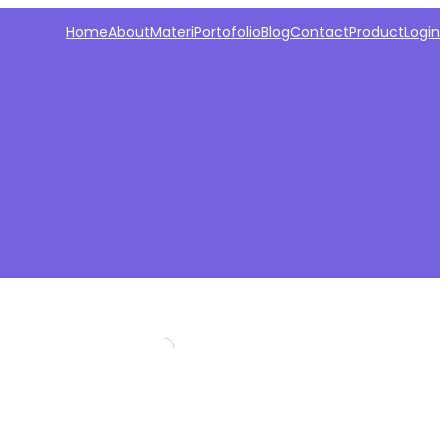
Home
About
Materi
Portofolio
Blog
Contact
Product
Login