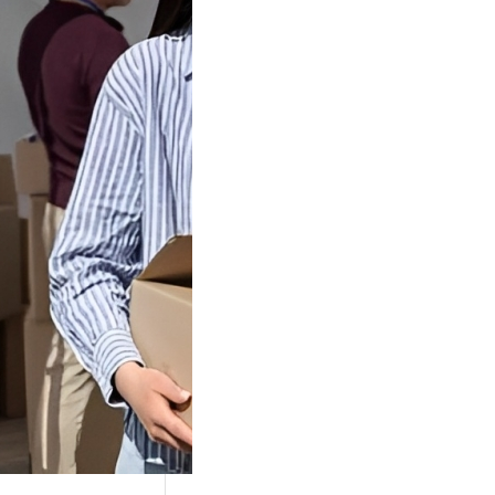
Tok Buat
an, Gimana
teginya ?
Juga Cara
alan Di Tiktokshop
k menjadi tempat
an…