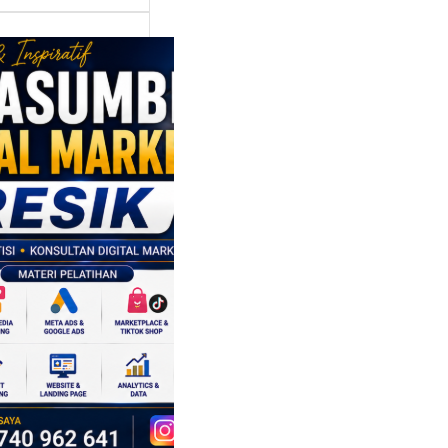
asumber
tal Marketing
ik:
ngkatkan
 Saing SDM
isnis di Era
sformasi
al
mbangan dunia
ri tidak hanya
ubah cara
sahaan
oduksi barang,…