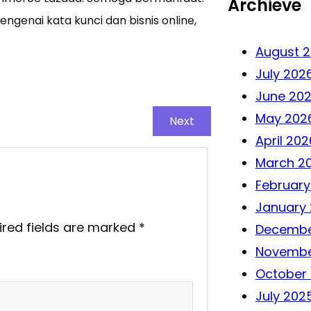
Archieve
ngenai kata kunci dan bisnis online,
August 
July 202
June 20
May 202
Next
April 202
March 2
February
January
ired fields are marked
*
Decembe
Novembe
October
July 202