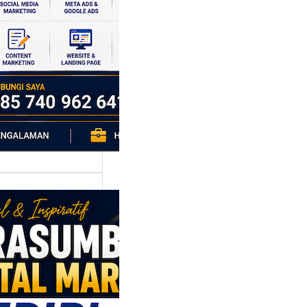
si ekonomi yang
da, dan Klaten
h…
asumber
tal Marketing
ri: Membangun