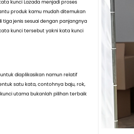
kata kunci Lazada menjadi proses
bantu produk kamu mudah ditemukan
Tik 
i tiga jenis sesuai dengan panjangnya
Jual
Stra
kata kunci tersebut yakni kata kunci
Baca 
Berju
TikTo
hibur
untuk diaplikasikan namun relatif
entuk satu kata, contohnya baju, rok,
kunci utama bukanlah pilihan terbaik