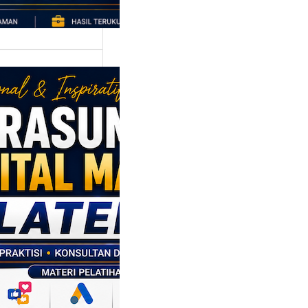
asumber
tal Marketing
en: Membantu
M dan SDM
l Naik Kelas
ui Strategi
al
p daerah memiliki