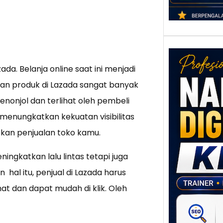
ada. Belanja online saat ini menjadi
kan produk di Lazada sangat banyak
nonjol dan terlihat oleh pembeli
menungkatkan kekuatan visibilitas
kan penjualan toko kamu.
Nar
Digi
Klat
ingkatkan lalu lintas tetapi juga
UMK
hal itu, penjual di Lazada harus
Loka
Melal
at dan dapat mudah di klik. Oleh
Digit
Setia