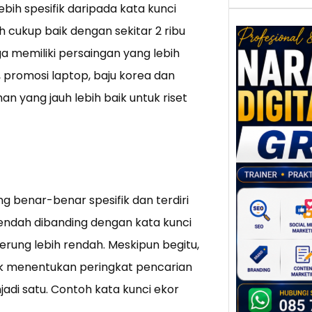
ebih spesifik daripada kata kunci
h cukup baik dengan sekitar 2 ribu
uga memiliki persaingan yang lebih
 promosi laptop, baju korea dan
Nar
an yang jauh lebih baik untuk riset
Digi
Gres
Meni
Daya
dan B
Tran
Digit
ng benar-benar spesifik dan terdiri
Perke
 rendah dibanding dengan kata kunci
indust
rung lebih rendah. Meskipun begitu,
meng
tuk menentukan peringkat pencarian
peru
mempr
di satu. Contoh kata kunci ekor