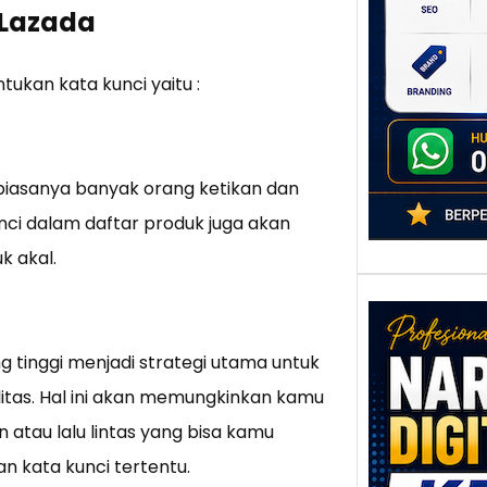
poten
 Lazada
berbe
adala
ukan kata kunci yaitu :
biasanya banyak orang ketikan dan
nci dalam daftar produk juga akan
k akal.
tinggi menjadi strategi utama untuk
ilitas. Hal ini akan memungkinkan kamu
Nar
tau lalu lintas yang bisa kamu
Digi
kata kunci tertentu.
Kedi